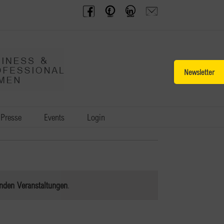
BPW
Offenes
BPW
Anfrage
Austria
Frauennetzwerk
Gruppe
schicken
Facebook
Facebook
auf
LinkedIn
Toggle
Sliding
Bar
Area
Presse
Events
Login
nden Veranstaltungen
.