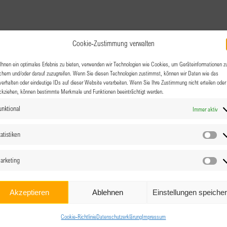
Cookie-Zustimmung verwalten
hnen ein optimales Erlebnis zu bieten, verwenden wir Technologien wie Cookies, um Geräteinformationen z
chern und/oder darauf zuzugreifen. Wenn Sie diesen Technologien zustimmst, können wir Daten wie das
verhalten oder eindeutige IDs auf dieser Website verarbeiten. Wenn Sie Ihre Zustimmung nicht erteilen oder
ckziehen, können bestimmte Merkmale und Funktionen beeinträchtigt werden.
unktional
Immer aktiv
atistiken
Sta
arketing
Ma
Akzeptieren
Ablehnen
Einstellungen speiche
Cookie-Richtlinie
Datenschutzerklärung
Impressum