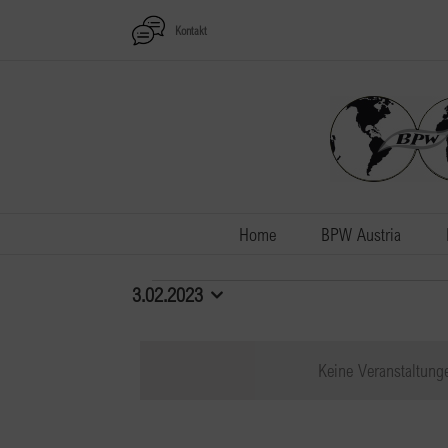
Zum
Kontakt
Inhalt
springen
Home
BPW Austria
Veranstaltungen
3.02.2023
Datum
wählen.
für
Keine Veranstaltung
3.02.2023