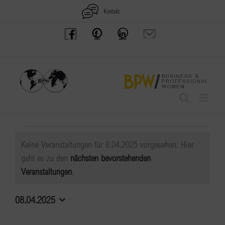
Zum
Kontakt
Inhalt
BPW
Offenes
BPW
Anfrage
springen
Austria
Frauennetzwerk
Gruppe
schicken
Facebook
Facebook
auf
LinkedIn
Veranstaltungen
Keine Veranstaltungen für 8.04.2025 vorgesehen. Hier
für
geht es zu den
nächsten bevorstehenden
Hinweis
Veranstaltungen
.
8.04.2025
08.04.2025
Datum
wählen.