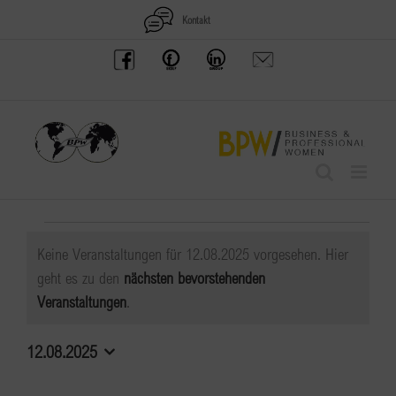
Zum
Kontakt
Inhalt
BPW
Offenes
BPW
Anfrage
springen
Austria
Frauennetzwerk
Gruppe
schicken
Facebook
Facebook
auf
LinkedIn
Veranstaltungen
Keine Veranstaltungen für 12.08.2025 vorgesehen. Hier
für
geht es zu den
nächsten bevorstehenden
Hinweis
Veranstaltungen
.
12.08.2025
12.08.2025
Datum
wählen.