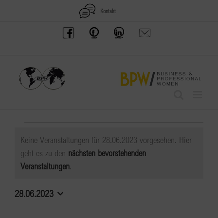
Zum
Kontakt
Inhalt
BPW
Offenes
BPW
Anfrage
springen
Austria
Frauennetzwerk
Gruppe
schicken
Facebook
Facebook
auf
LinkedIn
Veranstaltungen
Keine Veranstaltungen für 28.06.2023 vorgesehen. Hier
für
geht es zu den
nächsten bevorstehenden
Hinweis
Veranstaltungen
.
28.06.2023
28.06.2023
Datum
wählen.