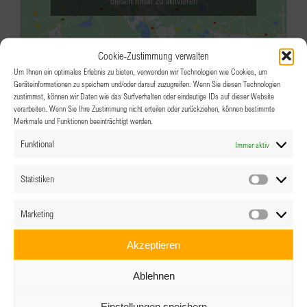
diesen Inhalt zu aktivieren
Cookie-Zustimmung verwalten
Um Ihnen ein optimales Erlebnis zu bieten, verwenden wir Technologien wie Cookies, um
Geräteinformationen zu speichern und/oder darauf zuzugreifen. Wenn Sie diesen Technologien
zustimmst, können wir Daten wie das Surfverhalten oder eindeutige IDs auf dieser Website
verarbeiten. Wenn Sie Ihre Zustimmung nicht erteilen oder zurückziehen, können bestimmte
Merkmale und Funktionen beeinträchtigt werden.
JAN.
18:00
10
Funktional
Immer aktiv
Clubabend: Frauen und Finanzen
Restaurant Jedermann
Innsbrucker
Statistiken
Statistik
Bundesstrasse 95, Salzburg
Marketing
Veranstaltungsdetails
Wegbeschreibung
Marketin
Akzeptieren
JAN.
11:00
-
17:00
20
Ablehnen
Clubgründung BPW Mangfall,
Deutschland
Einstellungen speichern