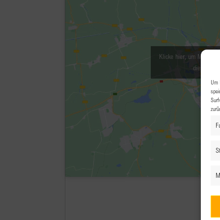
Klicke hier, um Marketin
diesen Inha
Um I
spei
Surf
zurü
F
St
M