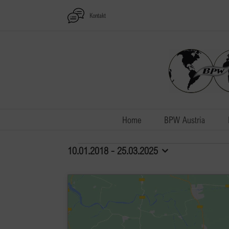
Zum
Kontakt
Inhalt
springen
Home
BPW Austria
Veranstaltungen
10.01.2018
 - 
25.03.2025
Datum
auswählen.