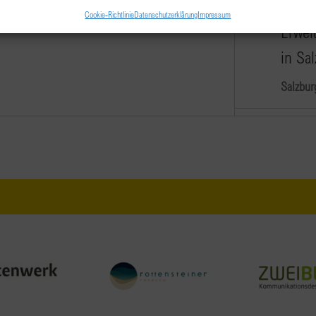
FEB.
9:00
-
10
Cookie-Richtlinie
Datenschutzerklärung
Impressum
Erwei
in Sa
Salzbur
FEB.
18:00
14
Cluba
Gener
Restau
Salzbur
FEB.
9:00
-
27
Equal