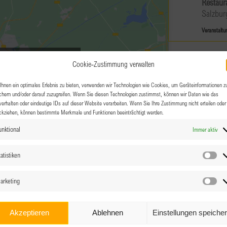
Restau
Salzbur
Veranstaltu
JAN.
11:00
g-Cookies zu akzeptieren und
20
Cookie-Zustimmung verwalten
lt zu aktivieren
Clubg
hnen ein optimales Erlebnis zu bieten, verwenden wir Technologien wie Cookies, um Geräteinformationen z
Deuts
chern und/oder darauf zuzugreifen. Wenn Sie diesen Technologien zustimmst, können wir Daten wie das
verhalten oder eindeutige IDs auf dieser Website verarbeiten. Wenn Sie Ihre Zustimmung nicht erteilen oder
ckziehen, können bestimmte Merkmale und Funktionen beeinträchtigt werden.
Zur Sc
Kleinhö
unktional
Immer aktiv
atistiken
JAN.
27.01.
Sta
27
BPW 
arketing
Ma
Salzbur
Akzeptieren
Ablehnen
Einstellungen speiche