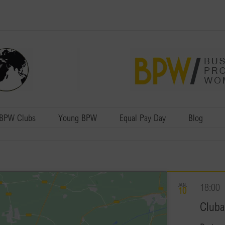
BPW Clubs
Young BPW
Equal Pay Day
Blog
JAN.
18:00
10
Cluba