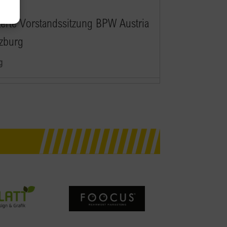
16:00
terte Vorstandssitzung BPW Austria
lzburg
g
bend: “Wir für uns” –
alvollversammlung
rant Jedermann
Innsbrucker Bundesstrasse 95,
g
19:30
 Pay Day in Salzburg