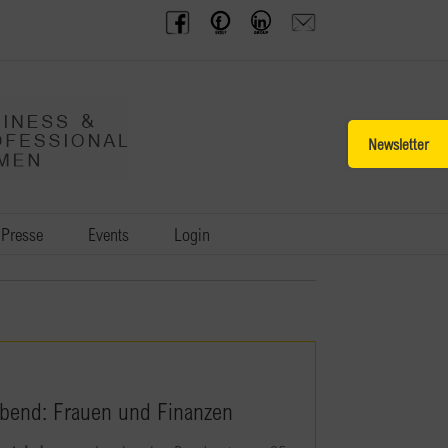
BPW
Offenes
BPW
Anfrage
Austria
Frauennetzwerk
Gruppe
schicken
Facebook
Facebook
auf
LinkedIn
Toggle
Sliding
Bar
Area
Presse
Events
Login
bend: Frauen und Finanzen