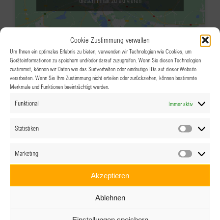
diesen Inhalt zu aktivieren
Cookie-Zustimmung verwalten
Um Ihnen ein optimales Erlebnis zu bieten, verwenden wir Technologien wie Cookies, um
Geräteinformationen zu speichern und/oder darauf zuzugreifen. Wenn Sie diesen Technologien
zustimmst, können wir Daten wie das Surfverhalten oder eindeutige IDs auf dieser Website
verarbeiten. Wenn Sie Ihre Zustimmung nicht erteilen oder zurückziehen, können bestimmte
Merkmale und Funktionen beeinträchtigt werden.
JAN.
18:00
10
Funktional
Immer aktiv
Clubabend: Frauen und Finanzen
Restaurant Jedermann
Innsbrucker
Statistiken
Statistik
Bundesstrasse 95, Salzburg
Marketing
Veranstaltungsdetails
Wegbeschreibung
Marketin
Akzeptieren
JAN.
11:00
-
17:00
20
Ablehnen
Clubgründung BPW Mangfall,
Deutschland
Einstellungen speichern