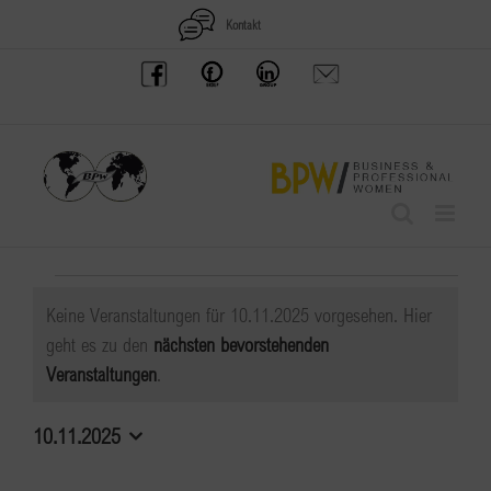
Zum
Kontakt
Inhalt
BPW
Offenes
BPW
Anfrage
springen
Austria
Frauennetzwerk
Gruppe
schicken
Facebook
Facebook
auf
LinkedIn
Veranstaltungen
Keine Veranstaltungen für 10.11.2025 vorgesehen. Hier
für
geht es zu den
nächsten bevorstehenden
Hinweis
Veranstaltungen
.
10.11.2025
10.11.2025
Datum
wählen.