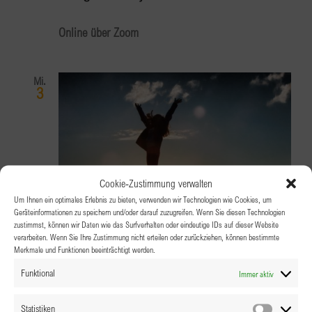
Online über Zoom
Mi.
3
Cookie-Zustimmung verwalten
Um Ihnen ein optimales Erlebnis zu bieten, verwenden wir Technologien wie Cookies, um
Geräteinformationen zu speichern und/oder darauf zuzugreifen. Wenn Sie diesen Technologien
zustimmst, können wir Daten wie das Surfverhalten oder eindeutige IDs auf dieser Website
verarbeiten. Wenn Sie Ihre Zustimmung nicht erteilen oder zurückziehen, können bestimmte
Merkmale und Funktionen beeinträchtigt werden.
3.07.2024 @ 19:00
-
22:00
Funktional
Immer aktiv
BPW Linz-Wels: MISS ERFOLG
Statistiken