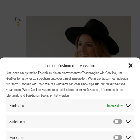
Do.
5
Cookie-Zustimmung verwalten
Um Ihnen ein optimales Erlebnis zu bieten, verwenden wir Technologien wie Cookies, um
Geräteinformationen zu speichern und/oder darauf zuzugreifen. Wenn Sie diesen Technologien
zustimmst, können wir Daten wie das Surfverhalten oder eindeutige IDs auf dieser Website
verarbeiten. Wenn Sie Ihre Zustimmung nicht erteilen oder zurückziehen, können bestimmte
Merkmale und Funktionen beeinträchtigt werden.
Funktional
Immer aktiv
Statistiken
Statistik
Marketing