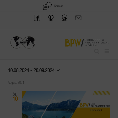
Zum
Kontakt
Inhalt
BPW
Offenes
BPW
Anfrage
springen
Austria
Frauennetzwerk
Gruppe
schicken
Facebook
Facebook
auf
LinkedIn
Veranstaltungen
10.08.2024
 - 
26.09.2024
Datum
wählen.
August 2024
Sa.
10