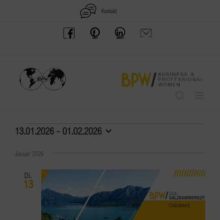
Zum
Kontakt
Inhalt
BPW
Offenes
BPW
Anfrage
springen
Austria
Frauennetzwerk
Gruppe
schicken
Facebook
Facebook
auf
LinkedIn
Veranstaltungen
13.01.2026
 - 
01.02.2026
Datum
wählen.
Januar 2026
Di.
13