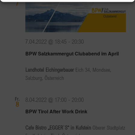
7
7.04.2022 @ 18:45
-
20:30
BPW Salzkammergut Clubabend im April
Landhotel Eichingerbauer
Eich 34, Mondsee,
Salzburg, Österreich
Fr.
8.04.2022 @ 17:00
-
20:00
8
BPW Tirol After Work Drink
Cafe Bistro „EGGER`S“ in Kufstein
Oberer Stadtplatz