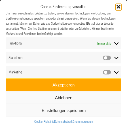
1020 Wien
Cookie-Zustimmung verwalten
Um Ihnen ein optimales Erlebnis zu bieten, verwenden wir Technologien wie Cookies, um
Geräteinformationen zu speichern und/oder darauf zuzugreifen. Wenn Sie diesen Technologien
Mi.
zustimmst, können wir Daten wie das Surfverhalten oder eindeutige IDs auf dieser Website
6
verarbeiten. Wenn Sie Ihre Zustimmung nicht erteilen oder zurückziehen, können bestimmte
Merkmale und Funktionen beeinträchtigt werden.
Funktional
Immer aktiv
Statistiken
Statistik
Marketing
Marketin
6.04.2022 @ 19:00
-
21:00
D-A-CH BPW
Akzeptieren
Spezial: Interkultureller Stammtisch
D-A-CH BPW Spezial: Interkultureller
Ablehnen
Stammtisch
Einstellungen speichern
Cookie-Richtlinie
Datenschutzerklärung
Impressum
Do.