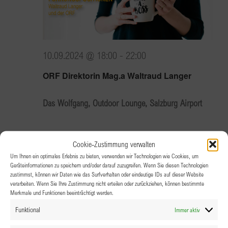
10.09.2024 @ 18:00
-
22:00
ORF Direktorin Mag.a Waltraud Langer
Das Wolfgang, Outdoor Lounge, Salzburg Airport
Do.
Cookie-Zustimmung verwalten
12
Um Ihnen ein optimales Erlebnis zu bieten, verwenden wir Technologien wie Cookies, um
Geräteinformationen zu speichern und/oder darauf zuzugreifen. Wenn Sie diesen Technologien
zustimmst, können wir Daten wie das Surfverhalten oder eindeutige IDs auf dieser Website
verarbeiten. Wenn Sie Ihre Zustimmung nicht erteilen oder zurückziehen, können bestimmte
Merkmale und Funktionen beeinträchtigt werden.
Funktional
Immer aktiv