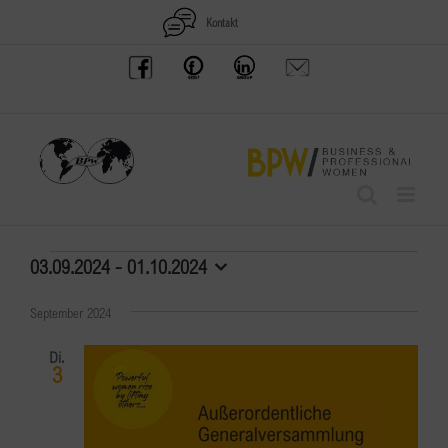
Zum
Kontakt
Inhalt
BPW
Offenes
BPW
Anfrage
springen
Austria
Frauennetzwerk
Gruppe
schicken
Facebook
Facebook
auf
LinkedIn
Veranstaltungen
03.09.2024
 - 
01.10.2024
Datum
wählen.
September 2024
Di.
3