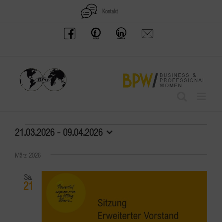
Zum
Kontakt
Inhalt
BPW
Offenes
BPW
Anfrage
springen
Austria
Frauennetzwerk
Gruppe
schicken
Facebook
Facebook
auf
LinkedIn
Veranstaltungen
21.03.2026
 - 
09.04.2026
Datum
wählen.
März 2026
Sa.
21