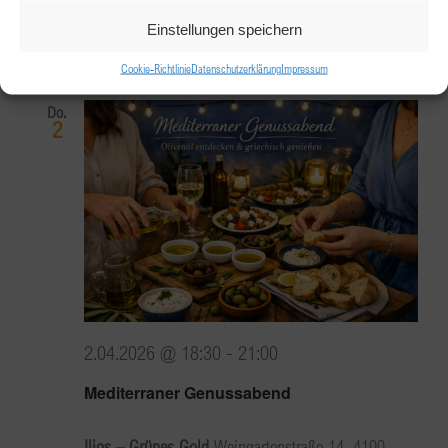
Innsbruck, Tirol
Einstellungen speichern
April 2026
Cookie-Richtlinie
Datenschutzerklärung
Impressum
Do.
2
2.04.2026 @ 18:30
-
21:00
Mediterraner Genussabend
Ilios – Grünes Gold
Weingartenstraße 14, 4100