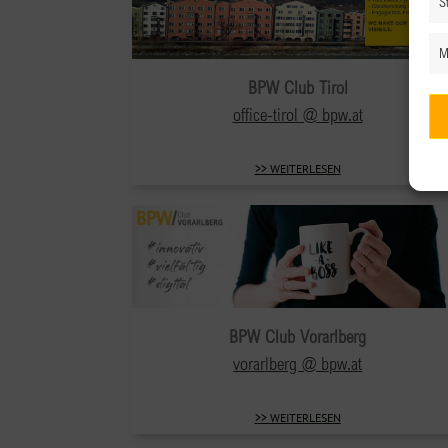
St
M
BPW Club Tirol
office-tirol @ bpw.at
>> WEITERLESEN
BPW Club Vorarlberg
vorarlberg @ bpw.at
>> WEITERLESEN