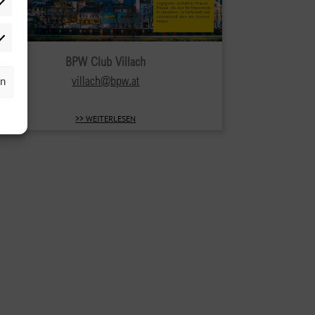
tistiken
rketing
BPW Club Villach
villach@bpw.at
rn
>> WEITERLESEN