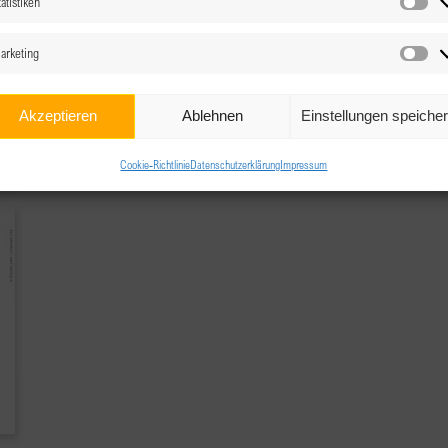
atistiken
Sta
arketing
Ma
BPW Club Wien & Umgebung
wien-umgebung@bpw.at
Akzeptieren
Ablehnen
Einstellungen speiche
>> WEITERLESEN
Cookie-Richtlinie
Datenschutzerklärung
Impressum