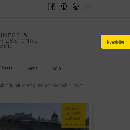
BPW
Offenes
BPW
Anfrage
Austria
Frauennetzwerk
Gruppe
schicken
Facebook
Facebook
auf
LinkedIn
Toggle
Sliding
Bar
Area
Presse
Events
Login
ubabende mit Vortrag und der Möglichkeit zum