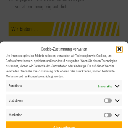
… vor allem: neugierig auf dich!
Wir bieten …
Cookie-Zustimmung verwalten
… Aktivitäten und Veranstaltungen zu aktuellen Themen von
Um Ihnen ein optimales Erlebnis zu bieten, verwenden wir Technologien wie Cookies, um
Heute und Morgen
Geräteinformationen zu speichern und/oder darauf zuzugreifen. Wenn Sie diesen Technologien
zustimmst, können wir Daten wie das Surfverhalten oder eindeutige IDs auf dieser Website
… regelmäßige Treffen zum Austauschen und Netzwerken
verarbeiten. Wenn Sie Ihre Zustimmung nicht erteilen oder zurückziehen, können bestimmte
… regelmäßige Skypes / Zooms zu von den Young BPW
Merkmale und Funktionen beeinträchtigt werden.
ausgewählten Themen
Funktional
Immer aktiv
… Zusammenarbeit auf lokaler, nationaler, europäischer und
internationaler Ebene
Statistiken
Statistik
… eine bunte Palette an neuen Kontakten, Erfahrungen und
tollen Erlebnissen
Marketing
Marketin
Akzeptieren