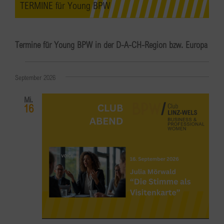
TERMINE für Young BPW
Termine für Young BPW in der D-A-CH-Region bzw. Europa
Veranstaltungen
September 2026
Mi.
16