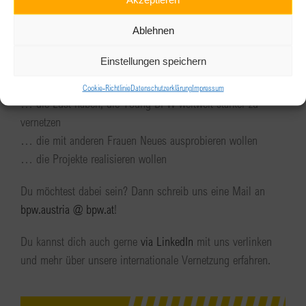
Eigeninitiative gesucht
Ablehnen
Einstellungen speichern
Wir freuen uns über Mitglieder, …
Cookie-Richtlinie
Datenschutzerklärung
Impressum
… die Lust haben, die Young BPW weltweit stärker zu
vernetzen
… die mit anderen Frauen Neues ausprobieren wollen
… die Projekte realisieren wollen
Du möchtest dabei sein? Dann schreib uns eine Mail an
bpw.austria @ bpw.at
!
Du kannst dich auch gerne
via LinkedIn
mit uns verlinken
und mehr über unsere internationale Vernetzung erfahren.