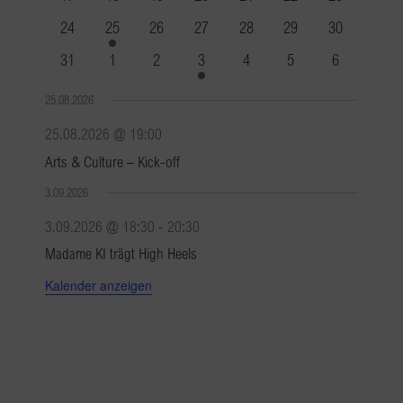
Veranstaltungen
Veranstaltungen
Veranstaltungen
Veranstaltungen
Veranstaltungen
Veranstaltungen
Veranstaltun
0
1
0
0
0
0
0
24
25
26
27
28
29
30
Veranstaltungen
Veranstaltung
Veranstaltungen
Veranstaltungen
Veranstaltungen
Veranstaltungen
Veranstaltun
0
0
0
1
0
0
0
31
1
2
3
4
5
6
Veranstaltungen
Veranstaltungen
Veranstaltungen
Veranstaltung
Veranstaltungen
Veranstaltungen
Veranstaltu
25.08.2026
25.08.2026 @ 19:00
Arts & Culture – Kick-off
3.09.2026
3.09.2026 @ 18:30
-
20:30
Madame KI trägt High Heels
Kalender anzeigen