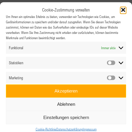
Vernetze dich mit inspirierenden Frauen
Cookie-Zustimmung verwalten
Stärke dich durch Role-Models
Um Ihnen ein optimales Erlebnis zu bieten, verwenden wir Technologien wie Cookies, um
Geräteinformationen zu speichern und/oder darauf zuzugreifen. Wenn Sie diesen Technologien
Entwickle dich persönlich durch Workshops und
zustimmst, können wir Daten wie das Surfverhalten oder eindeutige IDs auf dieser Website
Veranstaltungen
verarbeiten. Wenn Sie Ihre Zustimmung nicht erteilen oder zurückziehen, können bestimmte
Merkmale und Funktionen beeinträchtigt werden.
Nimm an internationalen Kongressen und
Funktional
Immer aktiv
Ländertreffen teil
Erfahre Austausch und Mentoring
Statistiken
Sei Teil eines globalen Netzwerks
Statistik
Gewinne neue Freundschaften und Kolleginnen
Marketing
Marketin
Akzeptieren
Ablehnen
Einstellungen speichern
Club Eferding
Cookie-Richtlinie
Datenschutzerklärung
Impressum