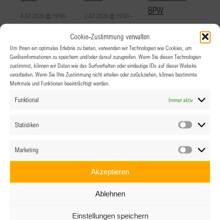
BPW
8.07.2026 @ 19:00
2.07.2026 @ 19:00
-
20:00
21.03.2026 @ 10:15
-
Cookie-Zustimmung verwalten
17:00
Um Ihnen ein optimales Erlebnis zu bieten, verwenden wir Technologien wie Cookies, um
Geräteinformationen zu speichern und/oder darauf zuzugreifen. Wenn Sie diesen Technologien
zustimmst, können wir Daten wie das Surfverhalten oder eindeutige IDs auf dieser Website
Erfolgsteams 2026 by
Empowerment NOW!
verarbeiten. Wenn Sie Ihre Zustimmung nicht erteilen oder zurückziehen, können bestimmte
Merkmale und Funktionen beeinträchtigt werden.
BPW – Kick-off Zoom
Online: CARE-Arbeit im
Fokus: Die unsichtbaren
Funktional
Immer aktiv
8.01.2026 @ 19:00
-
20:00
Heldinnen der
Statistiken
Gleichberechtigung
Statistik
19.11.2025 @ 19:00
-
20:30
Marketing
Marketin
Akzeptieren
Ablehnen
Einstellungen speichern