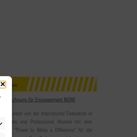
Aktuelles
u
Auszeichnung für Empowerment NOW!
Wir wurden von der International Federation of
Business and Professional Women mit dem
Award “Power to Make a Difference” für die