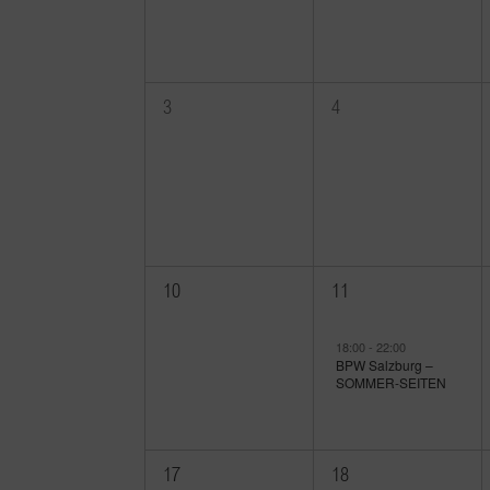
0
0
3
4
Veranstaltungen,
Veranstaltungen,
0
1
10
11
Veranstaltungen,
Veranstaltung,
18:00
-
22:00
BPW Salzburg –
SOMMER-SEITEN
0
0
17
18