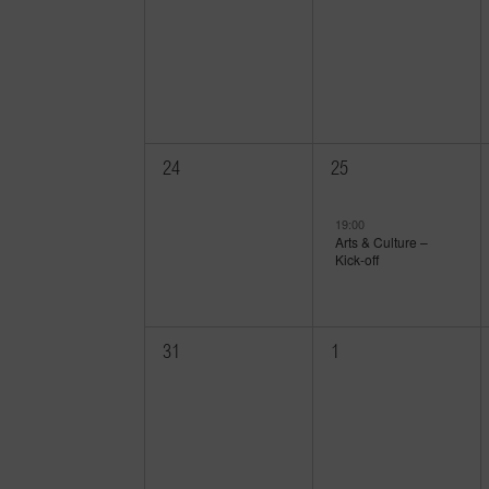
Veranstaltungen,
Veranstaltungen,
0
1
24
25
Veranstaltungen,
Veranstaltung,
19:00
Arts & Culture –
Kick-off
0
0
31
1
Veranstaltungen,
Veranstaltungen,