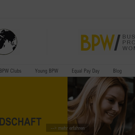
BPW Clubs
Young BPW
Equal Pay Day
Blog