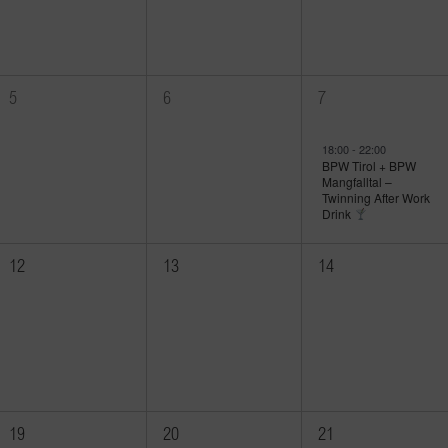
0
0
1
5
6
7
Veranstaltungen,
Veranstaltungen,
Veranstaltung,
18:00
-
22:00
BPW Tirol + BPW
Mangfalltal –
Twinning After Work
Drink
0
0
0
12
13
14
Veranstaltungen,
Veranstaltungen,
Veranstaltungen,
0
0
0
19
20
21