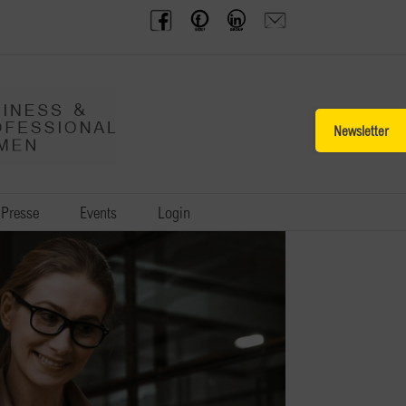
BPW
Offenes
BPW
Anfrage
Austria
Frauennetzwerk
Gruppe
schicken
Facebook
Facebook
auf
LinkedIn
Toggle
Sliding
Bar
Area
Presse
Events
Login