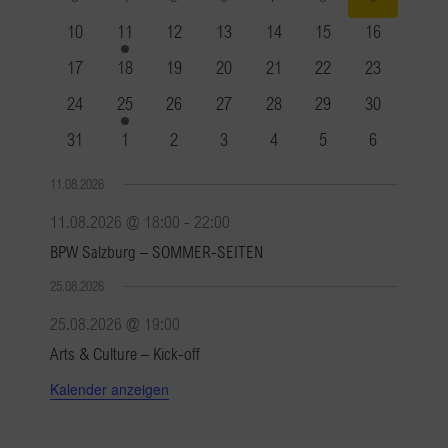
Veranstaltungen
Veranstaltungen
Veranstaltungen
Veranstaltungen
Veranstaltungen
Veranstaltungen
Veranstaltu
0
1
0
0
0
0
0
10
11
12
13
14
15
16
Veranstaltungen
Veranstaltung
Veranstaltungen
Veranstaltungen
Veranstaltungen
Veranstaltungen
Veranstaltun
0
0
0
0
0
0
0
17
18
19
20
21
22
23
Veranstaltungen
Veranstaltungen
Veranstaltungen
Veranstaltungen
Veranstaltungen
Veranstaltungen
Veranstaltun
0
1
0
0
0
0
0
24
25
26
27
28
29
30
Veranstaltungen
Veranstaltung
Veranstaltungen
Veranstaltungen
Veranstaltungen
Veranstaltungen
Veranstaltun
0
0
0
0
0
0
0
31
1
2
3
4
5
6
Veranstaltungen
Veranstaltungen
Veranstaltungen
Veranstaltungen
Veranstaltungen
Veranstaltungen
Veranstaltu
11.08.2026
11.08.2026 @ 18:00
-
22:00
BPW Salzburg – SOMMER-SEITEN
25.08.2026
25.08.2026 @ 19:00
Arts & Culture – Kick-off
Kalender anzeigen