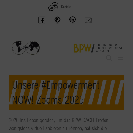
Zum
Kontakt
Inhalt
BPW
Offenes
BPW
Anfrage
springen
Austria
Frauennetzwerk
Gruppe
schicken
Facebook
Facebook
auf
LinkedIn
Unsere #Empowerment
NOW! Zooms 2025
2020 ins Leben gerufen, um das BPW DACH Treffen
wenigstens virtuell anbieten zu können, hat sich die