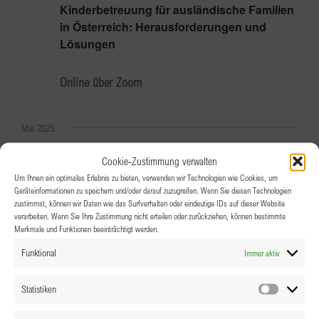
Kinderbetreuung für ausländische Familien
in Österreich: Herausforderungen und
Lösungen
Online über Zoom
Mai 2025
Mi.
Cookie-Zustimmung verwalten
7
Um Ihnen ein optimales Erlebnis zu bieten, verwenden wir Technologien wie Cookies, um
Geräteinformationen zu speichern und/oder darauf zuzugreifen. Wenn Sie diesen Technologien
zustimmst, können wir Daten wie das Surfverhalten oder eindeutige IDs auf dieser Website
verarbeiten. Wenn Sie Ihre Zustimmung nicht erteilen oder zurückziehen, können bestimmte
Merkmale und Funktionen beeinträchtigt werden.
Funktional
Immer aktiv
Statistiken
7.05.2025 @ 19:00
-
20:30
Statistik