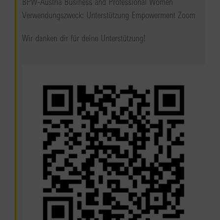
BPW-Austria Business and Professional Women
Verwendungszweck: Unterstützung Empowerment Zoom
Wir danken dir für deine Unterstützung!