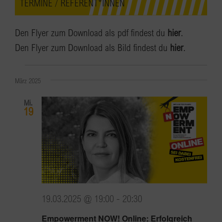
TERMINE / REFERENT*INNEN
Den Flyer zum Download als pdf findest du
hier
.
Den Flyer zum Download als Bild findest du
hier
.
Veranstaltungen
März 2025
Mi.
19
19.03.2025 @ 19:00
-
20:30
Empowerment NOW! Online: Erfolgreich