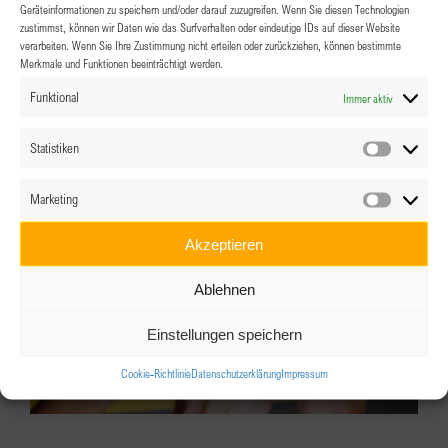
Geräteinformationen zu speichern und/oder darauf zuzugreifen. Wenn Sie diesen Technologien
zustimmst, können wir Daten wie das Surfverhalten oder eindeutige IDs auf dieser Website
Arts & Culture – Kick-off
verarbeiten. Wenn Sie Ihre Zustimmung nicht erteilen oder zurückziehen, können bestimmte
Merkmale und Funktionen beeinträchtigt werden.
25.08.2026 @ 19:00
Funktional
Immer aktiv
Statistiken
Statistik
Marketing
Marketin
Akzeptieren
Ablehnen
Einstellungen speichern
Cookie-Richtlinie
Datenschutzerklärung
Impressum