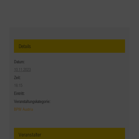
Details
Datum:
10.11.2023
Zeit:
16:15
Eintritt:
Veranstaltungskategorie:
BPW Austria
Veranstalter