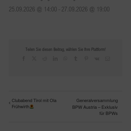
25.09.2026 @ 14:00
-
27.09.2026 @ 19:00
Teilen Sie diesen Beitrag, wählen Sie Ihre Plattform!
Facebook
X
Reddit
LinkedIn
WhatsApp
Tumblr
Pinterest
Vk
E-
Mail
Clubabend Tirol mit Ola
Generalversammlung
Frühwirth
BPW Austria – Exklusiv
für BPWs