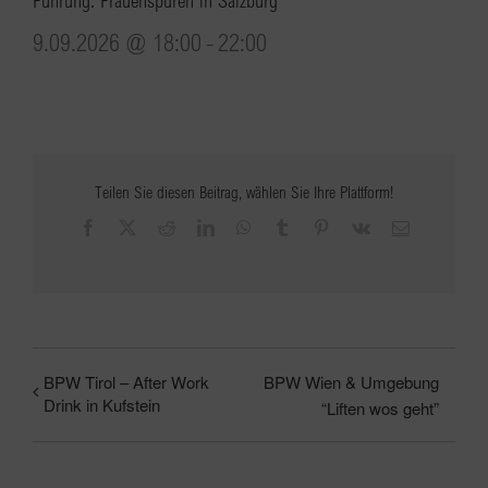
Führung: Frauenspuren in Salzburg
9.09.2026 @ 18:00
-
22:00
Teilen Sie diesen Beitrag, wählen Sie Ihre Plattform!
Facebook
X
Reddit
LinkedIn
WhatsApp
Tumblr
Pinterest
Vk
E-
Mail
BPW Tirol – After Work
BPW Wien & Umgebung
Drink in Kufstein
“Liften wos geht”