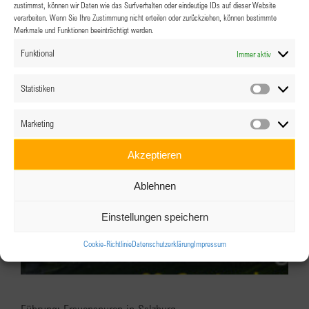
zustimmst, können wir Daten wie das Surfverhalten oder eindeutige IDs auf dieser Website
BPW Salzburg – SOMMER-SEITEN
verarbeiten. Wenn Sie Ihre Zustimmung nicht erteilen oder zurückziehen, können bestimmte
Merkmale und Funktionen beeinträchtigt werden.
11.08.2026 @ 18:00
-
22:00
Funktional
Immer aktiv
Statistiken
Statistik
Marketing
Marketin
Akzeptieren
Ablehnen
Einstellungen speichern
Cookie-Richtlinie
Datenschutzerklärung
Impressum