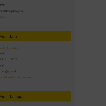
tritt:
ranstaltungskategorie:
lzburg
Veranstalter
W Club Salzburg
lefon
9 171 8766713
Mail
lzburg@bpw.at
ranstalter-Website anzeigen
Veranstaltungsort