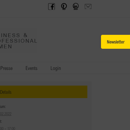
BPW
Offenes
BPW
Anfrage
Austria
Frauennetzwerk
Gruppe
schicken
Facebook
Facebook
auf
LinkedIn
Toggle
Sliding
Bar
Area
Presse
Events
Login
Details
tum:
.02.2022
t:
:00 - 17:00