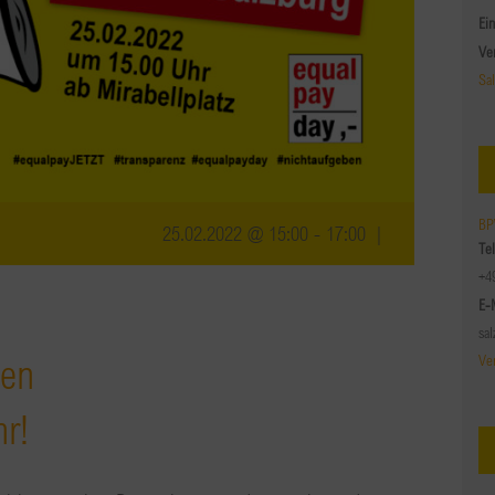
Ein
Ve
Sa
BP
25.02.2022 @ 15:00
-
17:00
|
Te
+4
E-
sa
ten
Ve
r!