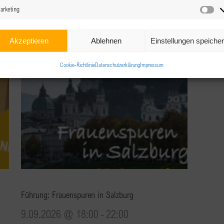
arketing
Ma
Akzeptieren
Ablehnen
Einstellungen speiche
Cookie-Richtlinie
Datenschutzerklärung
Impressum
Führung: Frauenspuren in Salzburg
9.09.2026 @ 18:00
-
22:00