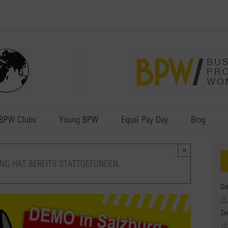
BPW Clubs
Young BPW
Equal Pay Day
Blog
×
NG HAT BEREITS STATTGEFUNDEN.
Da
25
Zei
15