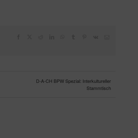
Facebook
X
Reddit
LinkedIn
WhatsApp
Tumblr
Pinterest
Vk
E-
Mail
D-A-CH BPW Spezial: Interkultureller
Stammtisch