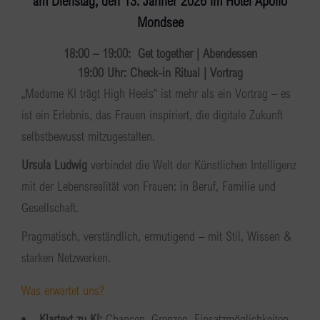
am Dienstag, den 13. Jänner 2026
im
Hotel Apollo
Mondsee
18:00 – 19:00: Get together | Abendessen
19:00 Uhr: Check-in Ritual | Vortrag
„Madame KI trägt High Heels“ ist mehr als ein Vortrag – es
ist ein Erlebnis, das Frauen inspiriert, die digitale Zukunft
selbstbewusst mitzugestalten.
Ursula Ludwig
verbindet die Welt der Künstlichen Intelligenz
mit der Lebensrealität von Frauen: in Beruf, Familie und
Gesellschaft.
Pragmatisch, verständlich, ermutigend – mit Stil, Wissen &
starken Netzwerken.
Was erwartet uns?
Klartext zu KI:
Chancen, Grenzen, Einsatzmöglichkeiten.