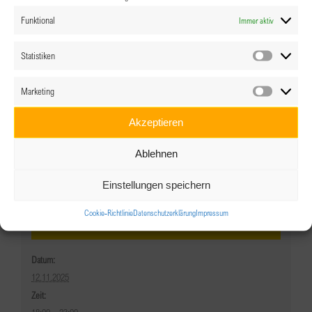
Funktional
Immer aktiv
BPW Austria
EPD-WarmUP
Statistiken
Statistik
Generalversammlung
2025 in Wels
Marketing
Marketin
Akzeptieren
Ablehnen
Einstellungen speichern
Cookie-Richtlinie
Datenschutzerklärung
Impressum
Details
Datum:
12.11.2025
Zeit: