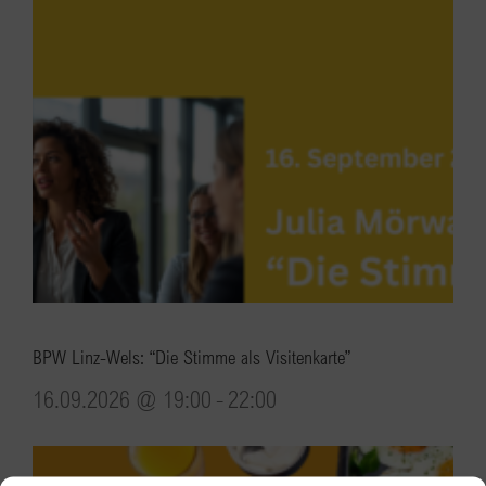
BPW Linz-Wels: “Die Stimme als Visitenkarte”
16.09.2026 @ 19:00
-
22:00