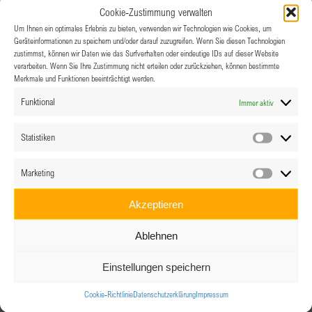
Cookie-Zustimmung verwalten
Um Ihnen ein optimales Erlebnis zu bieten, verwenden wir Technologien wie Cookies, um
Geräteinformationen zu speichern und/oder darauf zuzugreifen. Wenn Sie diesen Technologien
zustimmst, können wir Daten wie das Surfverhalten oder eindeutige IDs auf dieser Website
verarbeiten. Wenn Sie Ihre Zustimmung nicht erteilen oder zurückziehen, können bestimmte
Merkmale und Funktionen beeinträchtigt werden.
Funktional
Immer aktiv
Statistiken
Statistik
Marketing
Marketin
Akzeptieren
BPW Steyr Brunch im September
19.09.2026 @ 9:00
-
12:00
Ablehnen
Einstellungen speichern
Cookie-Richtlinie
Datenschutzerklärung
Impressum