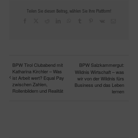
Teilen Sie diesen Beitrag, wählen Sie Ihre Plattform!
Facebook
X
Reddit
LinkedIn
WhatsApp
Tumblr
Pinterest
Vk
E-
Mail
BPW Tirol Clubabend mit
BPW Salzkammergut:
Katharina Kirchler – Was
Wildnis Wirtschaft – was
ist Arbeit wert? Equal Pay
wir von der Wildnis fürs
zwischen Zahlen,
Business und das Leben
Rollenbildern und Realität
lernen