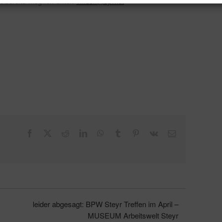
t bereits möglich unter:
villach@bpw.at
Facebook
X
Reddit
LinkedIn
WhatsApp
Tumblr
Pinterest
Vk
E-
Mail
leider abgesagt: BPW Steyr Treffen im April –
MUSEUM Arbeitswelt Steyr