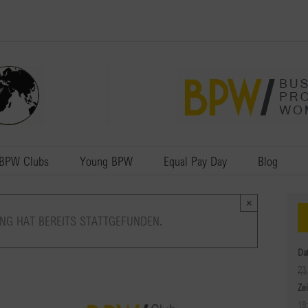
BPW Clubs
Young BPW
Equal Pay Day
Blog
×
NG HAT BEREITS STATTGEFUNDEN.
Da
23
Zei
18