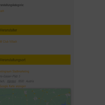
ranstaltungskategorie:
lach
Veranstalter
W Club Villach
Veranstaltungsort
etingraum Stadtmarketing
ns-Gasser-Platz 5
lach
,
Kärnten
9500
Austria
Google Karte anzeigen