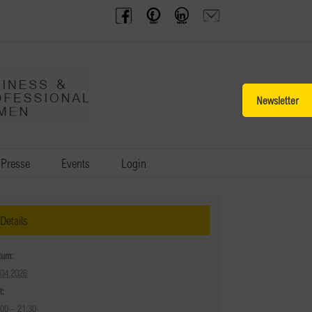
BPW
Offenes
BPW
Anfrage
Austria
Frauennetzwerk
Gruppe
schicken
Facebook
Facebook
auf
LinkedIn
Toggle
Sliding
Bar
Area
Presse
Events
Login
Details
tum:
.04.2026
t:
:00 - 21:30