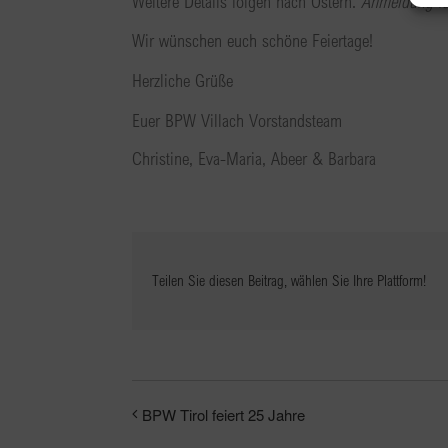
Weitere Details folgen nach Ostern.
Anmeldung is
Wir wünschen euch schöne Feiertage!
Herzliche Grüße
Euer BPW Villach Vorstandsteam
Christine, Eva-Maria, Abeer & Barbara
Teilen Sie diesen Beitrag, wählen Sie Ihre Plattform!
BPW Tirol feiert 25 Jahre