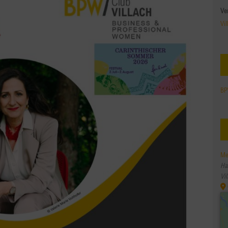
Ve
Vil
BP
Me
Ha
Vil