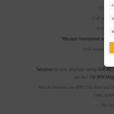
F
17:30 Be
17:45 Impulsv
St
18:15 Pane
M
“
Wie kann Vereinbarkeit zwischen
19:00 Austausch &
Teilnahme
für nicht Mitglieder beträgt
EUR 45,-
per Mail.
Für BPW Mitgl
Hast du Interesse zum BPW Club Wien und Umg
Event, konta
Wir fre