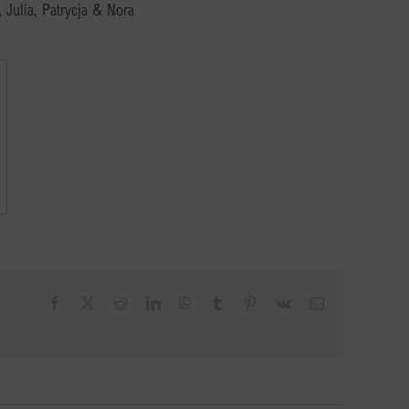
, Julia, Patrycja & Nora
Facebook
X
Reddit
LinkedIn
WhatsApp
Tumblr
Pinterest
Vk
E-
Mail