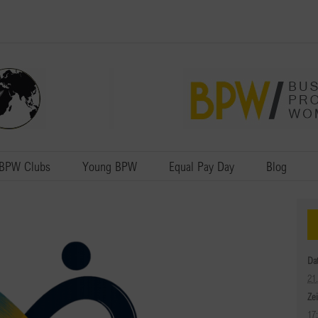
BPW Clubs
Young BPW
Equal Pay Day
Blog
Da
21
Zei
17