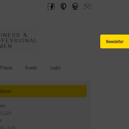
BPW
Offenes
BPW
Anfrage
Austria
Frauennetzwerk
Gruppe
schicken
Facebook
Facebook
auf
LinkedIn
Toggle
Sliding
Bar
Area
Presse
Events
Login
Details
tum:
.10.2026
t:
:00 - 21:00