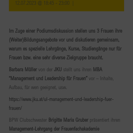
12.07.2023 @ 18:45
-
23:00
|
Im Zuge einer Podiumsdiskussion stellen uns 3 Frauen ihre
(Weiter)Bildungsangebote vor und diskutieren gemeinsam,
warum es spezielle Lehrgänge, Kurse, Studiengänge nur für
Frauen bzw. eine sehr diverse Zielgruppe braucht.
Barbara Müller
von der
JKU
stellt uns ihren
MBA
“Management und Leadership für Frauen”
vor – Inhalte,
Aufbau, für wen geeignet, usw.
https://www.jku.at/ul-management-und-leadership-fuer-
frauen/
BPW Clubschwester
Brigitte Maria Gruber
präsentiert ihren
Management-Lehrgang der Frauenfachakademie