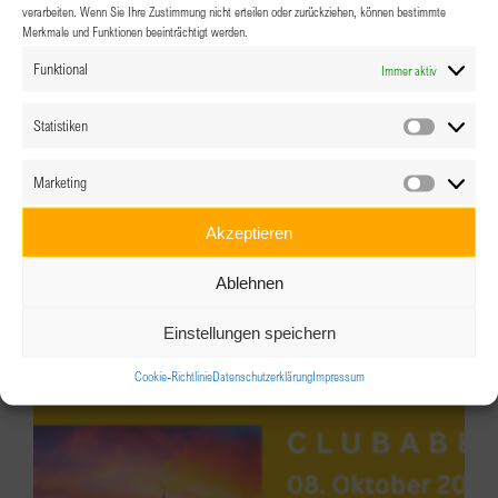
verarbeiten. Wenn Sie Ihre Zustimmung nicht erteilen oder zurückziehen, können bestimmte
Merkmale und Funktionen beeinträchtigt werden.
Funktional
Immer aktiv
Statistiken
Statistik
Marketing
Marketin
Akzeptieren
BPW Steyr Brunch im September
Ablehnen
19.09.2026 @ 9:00
-
12:00
Einstellungen speichern
Cookie-Richtlinie
Datenschutzerklärung
Impressum