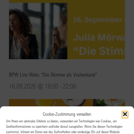
BPW Linz-Wels: “Die Stimme als Visitenkarte”
16.09.2026 @ 19:00
-
22:00
Cookie-Zustimmung verwalten
Um Ihnen ein optimales Erlebnis zu bieten, verwenden wir Technologien wie Cookies, um
Geräteinformationen zu speichern und/oder darauf zuzugreifen. Wenn Sie diesen Technologien
zustimmst, können wir Daten wie das Surfverhalten oder eindeutige IDs auf dieser Website