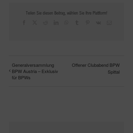
Teilen Sie diesen Beitrag, wählen Sie Ihre Plattform!
Facebook
X
Reddit
LinkedIn
WhatsApp
Tumblr
Pinterest
Vk
E-
Mail
Generalversammlung
Offener Clubabend BPW
BPW Austria – Exklusiv
Spittal
für BPWs