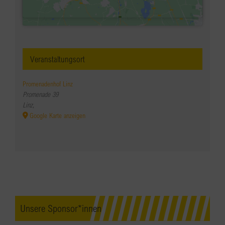
Veranstaltungsort
Promenadenhof Linz
Promenade 39
Linz
,
Google Karte anzeigen
Unsere Sponsor*innen