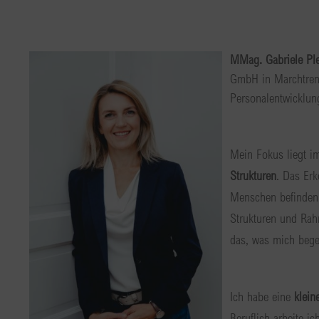
MMag. Gabriele Ple
GmbH in Marchtrenk
Personalentwicklung
Mein Fokus liegt i
Strukturen
. Das Er
Menschen befinden,
Strukturen und Ra
das, was mich begei
Ich habe eine
klein
Beruflich arbeite i