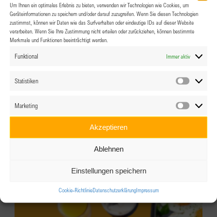
Um Ihnen ein optimales Erlebnis zu bieten, verwenden wir Technologien wie Cookies, um
Geräteinformationen zu speichern und/oder darauf zuzugreifen. Wenn Sie diesen Technologien
zustimmst, können wir Daten wie das Surfverhalten oder eindeutige IDs auf dieser Website
verarbeiten. Wenn Sie Ihre Zustimmung nicht erteilen oder zurückziehen, können bestimmte
Merkmale und Funktionen beeinträchtigt werden.
Funktional
Immer aktiv
Statistiken
Statistik
Marketing
Marketin
Akzeptieren
Ablehnen
BPW Linz-Wels: “Die Stimme als Visitenkarte”
Einstellungen speichern
16.09.2026 @ 19:00
-
22:00
Cookie-Richtlinie
Datenschutzerklärung
Impressum