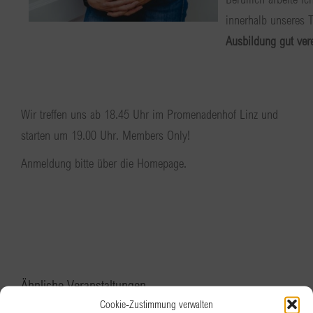
innerhalb unseres 
Ausbildung gut ver
Wir treffen uns ab 18.45 Uhr im Promenadenhof Linz und
starten um 19.00 Uhr. Members Only!
Anmeldung bitte über die Homepage.
Ähnliche Veranstaltungen
Cookie-Zustimmung verwalten