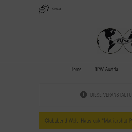
Zum
Kontakt
Inhalt
springen
Home
BPW Austria
DIESE VERANSTALTU
Clubabend Wels-Hausruck “Matriarchat-Pa