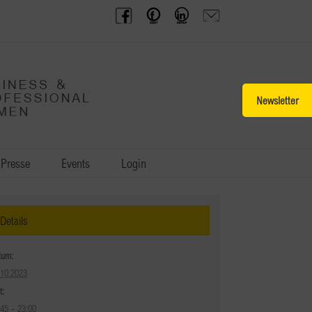
BPW
Offenes
BPW
Anfrage
Austria
Frauennetzwerk
Gruppe
schicken
Facebook
Facebook
auf
LinkedIn
Toggle
Sliding
Bar
Area
Presse
Events
Login
Details
tum:
.10.2023
t:
:45 - 23:00