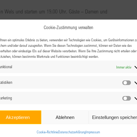
a in Wels und starten um 19.00 Uhr. Gäste – Damen und
Cookie-Zustimmung verwalten
hnen ein optimales Erlebnis zu bieten, verwenden wir Technologien wie Cookies, um Geräteinformationen z
chern und/oder darauf zuzugreifen. Wenn Sie diesen Technologien zustimmst, können wir Daten wie das
verhalten oder eindeutige IDs auf dieser Website verarbeiten. Wenn Sie Ihre Zustimmung nicht erteilen oder
ckziehen, können bestimmte Merkmale und Funktionen beeinträchtigt werden.
unktional
Immer aktiv
atistiken
Sta
arketing
Ma
Akzeptieren
Ablehnen
Einstellungen speiche
Cookie-Richtlinie
Datenschutzerklärung
Impressum