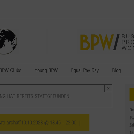
BPW Clubs
Young BPW
Equal Pay Day
Blog
×
NG HAT BEREITS STATTGEFUNDEN.
Da
10
triarchat”
10.10.2023 @ 18:45
-
23:00
|
Zei
18