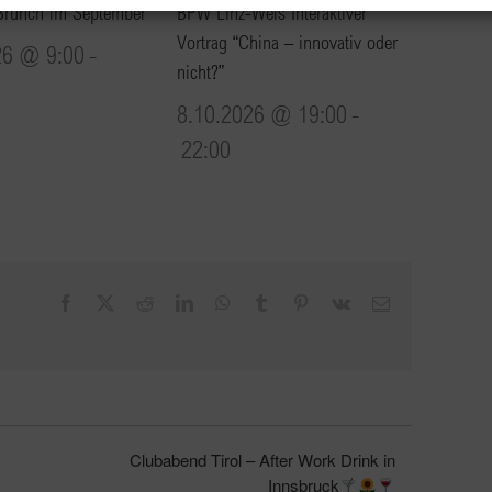
Brunch im September
BPW Linz-Wels Interaktiver
Vortrag “China – innovativ oder
26 @ 9:00
-
nicht?”
8.10.2026 @ 19:00
-
22:00
Facebook
X
Reddit
LinkedIn
WhatsApp
Tumblr
Pinterest
Vk
E-
Mail
Clubabend Tirol – After Work Drink in
Innsbruck