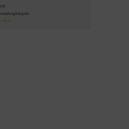
tritt:
ranstaltungskategorie:
nz-Wels