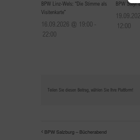
BPW Linz-Wels: “Die Stimme als
BPW Steyr 
Visitenkarte”
19.09.20
16.09.2026 @ 19:00
-
12:00
22:00
Teilen Sie diesen Beitrag, wählen Sie Ihre Plattform!
BPW Salzburg – Bücherabend