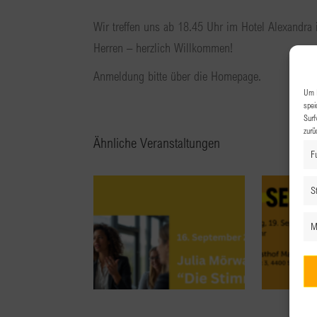
Wir treffen uns ab 18.45 Uhr im Hotel Alexandr
Herren – herzlich Willkommen!
Anmeldung bitte über die Homepage.
Um I
spei
Surf
zurü
Ähnliche Veranstaltungen
F
St
M