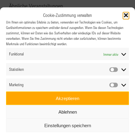
Ähnliche Veranstaltungen
Cookie-Zustimmung verwalten
Um Ihnen ein optimales Erlebnis zu bieten, verwenden wir Technologien wie Cookies, um
Geräteinformationen zu speichern und/oder darauf zuzugreifen. Wenn Sie diesen Technologien
zustimmst, können wir Daten wie das Surfverhalten oder eindeutige IDs auf dieser Website
verarbeiten. Wenn Sie Ihre Zustimmung nicht erteilen oder zurückziehen, können bestimmte
Merkmale und Funktionen beeinträchtigt werden.
Funktional
Immer aktiv
Statistiken
Statistik
Marketing
Marketin
Akzeptieren
Ablehnen
BPW Linz-Wels: “Die Stimme als Visitenkarte”
Einstellungen speichern
16.09.2026 @ 19:00
-
22:00