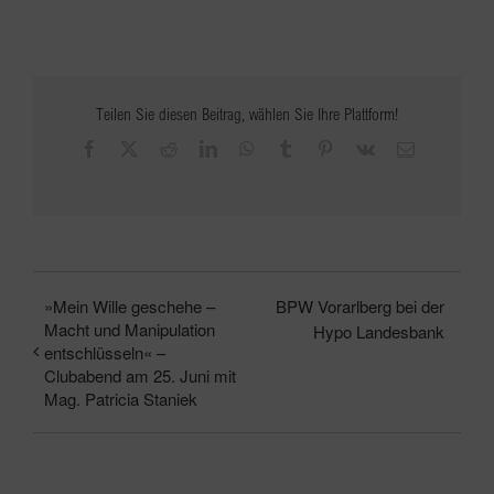
Teilen Sie diesen Beitrag, wählen Sie Ihre Plattform!
Facebook
X
Reddit
LinkedIn
WhatsApp
Tumblr
Pinterest
Vk
E-
Mail
»Mein Wille geschehe –
BPW Vorarlberg bei der
Macht und Manipulation
Hypo Landesbank
entschlüsseln« –
Clubabend am 25. Juni mit
Mag. Patricia Staniek