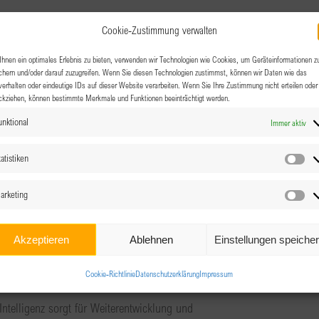
Cookie-Zustimmung verwalten
evelopment
hnen ein optimales Erlebnis zu bieten, verwenden wir Technologien wie Cookies, um Geräteinformationen z
chern und/oder darauf zuzugreifen. Wenn Sie diesen Technologien zustimmst, können wir Daten wie das
verhalten oder eindeutige IDs auf dieser Website verarbeiten. Wenn Sie Ihre Zustimmung nicht erteilen oder
ckziehen, können bestimmte Merkmale und Funktionen beeinträchtigt werden.
unktional
Immer aktiv
tenfrei. Anmeldung notwendig.
atistiken
Sta
am Tag des Vortrags per Mail verschickt.
arketing
Ma
Akzeptieren
Ablehnen
Einstellungen speiche
Nach 30 min Impulsreferat, tauschen wir uns 30 min in
Cookie-Richtlinie
Datenschutzerklärung
Impressum
meinsam zusammen.
telligenz sorgt für Weiterentwicklung und