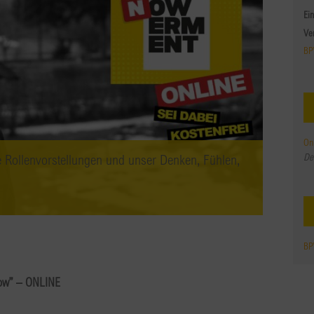
Ein
Ve
BP
On
De
ollenvorstellungen und unser Denken, Fühlen,
BP
ow” – ONLINE