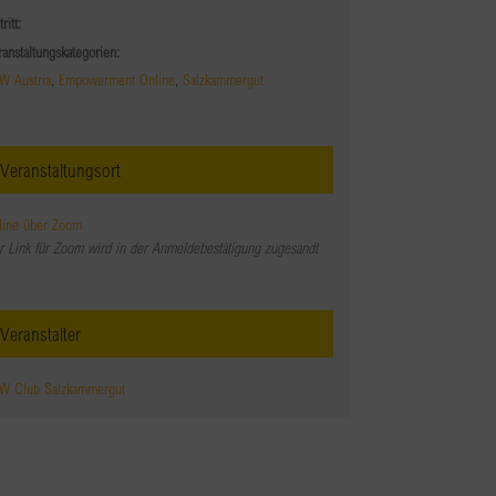
tritt:
ranstaltungskategorien:
W Austria
,
Empowerment Online
,
Salzkammergut
Veranstaltungsort
line über Zoom
r Link für Zoom wird in der Anmeldebestätigung zugesandt
Veranstalter
W Club Salzkammergut