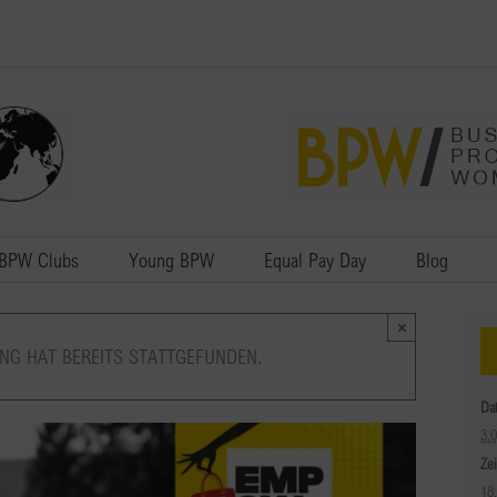
BPW Clubs
Young BPW
Equal Pay Day
Blog
×
NG HAT BEREITS STATTGEFUNDEN.
Da
3.
Zei
18