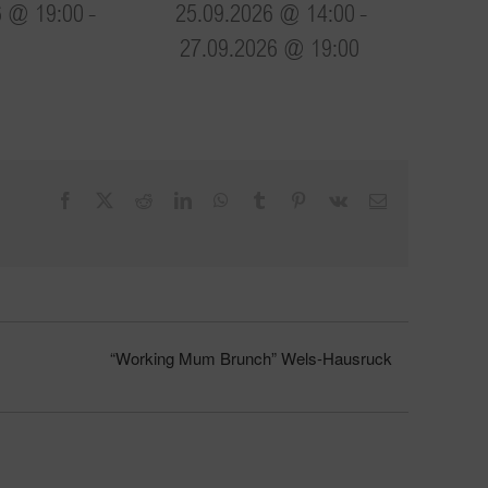
6 @ 19:00
-
25.09.2026 @ 14:00
-
27.09.2026 @ 19:00
Facebook
X
Reddit
LinkedIn
WhatsApp
Tumblr
Pinterest
Vk
E-
Mail
“Working Mum Brunch” Wels-Hausruck