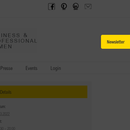
BPW
Offenes
BPW
Anfrage
Austria
Frauennetzwerk
Gruppe
schicken
Facebook
Facebook
auf
LinkedIn
Toggle
Sliding
Bar
Area
Presse
Events
Login
Details
tum:
03.2022
t:
:30 - 20:00