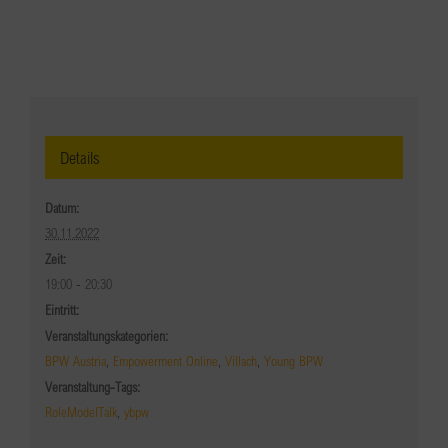
Details
Datum:
30.11.2022
Zeit:
19:00 - 20:30
Eintritt:
Veranstaltungskategorien:
BPW Austria
,
Empowerment Online
,
Villach
,
Young BPW
Veranstaltung-Tags:
RoleModelTalk
,
ybpw