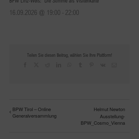
BPW Linz-Wels: “Die Stimme als Visitenkarte”
16.09.2026 @ 19:00
-
22:00
Teilen Sie diesen Beitrag, wählen Sie Ihre Plattform!
Facebook
X
Reddit
LinkedIn
WhatsApp
Tumblr
Pinterest
Vk
E-
Mail
BPW Tirol – Online
Helmut Newton
Generalversammlung
Ausstellung-
BPW_Cosmo_Vienna