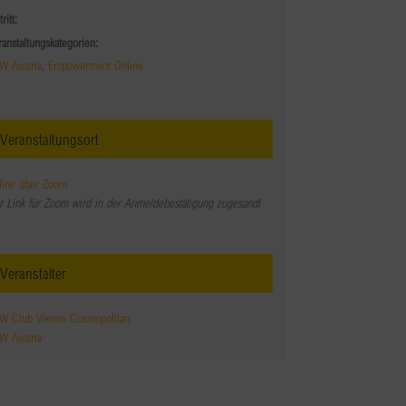
tritt:
ranstaltungskategorien:
W Austria
,
Empowerment Online
Veranstaltungsort
line über Zoom
r Link für Zoom wird in der Anmeldebestätigung zugesandt
Veranstalter
W Club Vienna Cosmopolitan
W Austria