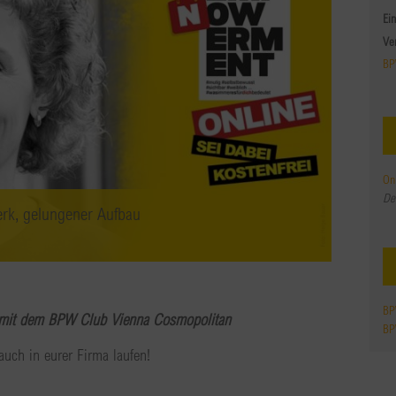
Ein
Ve
BP
On
De
rk, gelungener Aufbau
BP
 mit dem BPW Club Vienna Cosmopolitan
BP
uch in eurer Firma laufen!