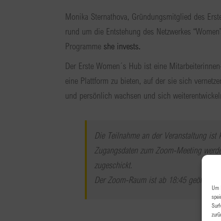
Monika Sternathova, Gründungsmitglied des Erst
rund um die Entstehung des Netzwerkes “Women’s
Programme
she invests.
Der Erste Women´s Hub ist eine Mitarbeiterinnen-
eine Plattform zu bieten, auf der sie sich vernetz
und persönlich wachsen und sich weiterentwicke
Die Teilnahme an der Veranstaltung ist
Zugangsdaten zum Zoom-Meeting werden
zugeschickt.
Der Zoom-Raum ist ab 18:45 geöffnet, d
Um I
spei
Surf
zurü