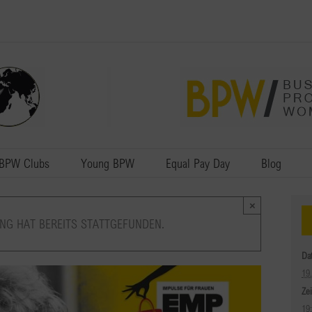
BPW Clubs
Young BPW
Equal Pay Day
Blog
×
NG HAT BEREITS STATTGEFUNDEN.
Da
19
Zei
19