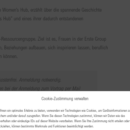
e Women’s Hub, erzählt über die spannende Geschichte
 Hub” und eines ihrer dadurch entstandenen
Ressourcengruppe. Ziel ist es, Frauen in der Erste Group
en, Beziehungen aufbauen, sich inspirieren lassen, beruflich
ln können.
 kostenfrei. Anmeldung notwendig.
 bei der Anmeldung zum Vortrag per Mail
Cookie-Zustimmung verwalten
ie Veranstaltung beginnt pünktlich um 19:00 Uhr.
hnen ein optimales Erlebnis zu bieten, verwenden wir Technologien wie Cookies, um Geräteinformationen z
chern und/oder darauf zuzugreifen. Wenn Sie diesen Technologien zustimmst, können wir Daten wie das
verhalten oder eindeutige IDs auf dieser Website verarbeiten. Wenn Sie Ihre Zustimmung nicht erteilen oder
ckziehen, können bestimmte Merkmale und Funktionen beeinträchtigt werden.