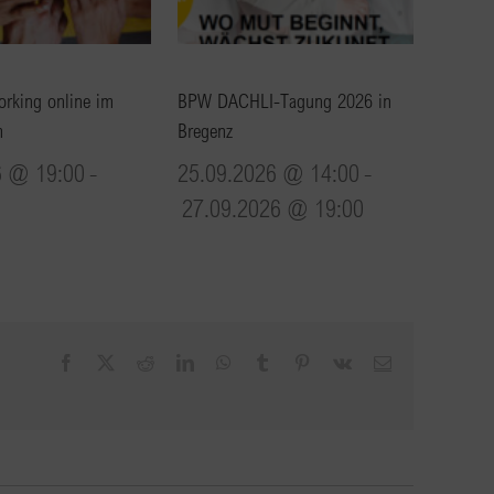
rking online im
BPW DACHLI-Tagung 2026 in
m
Bregenz
6 @ 19:00
-
25.09.2026 @ 14:00
-
27.09.2026 @ 19:00
Facebook
X
Reddit
LinkedIn
WhatsApp
Tumblr
Pinterest
Vk
E-
Mail