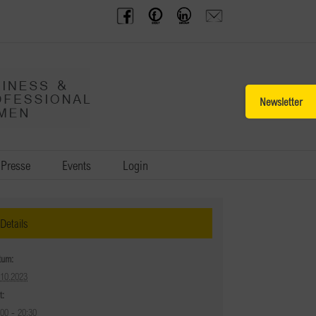
BPW
Offenes
BPW
Anfrage
Austria
Frauennetzwerk
Gruppe
schicken
Facebook
Facebook
auf
LinkedIn
Toggle
Sliding
Bar
Area
Presse
Events
Login
Details
tum:
.10.2023
t:
:00 - 20:30