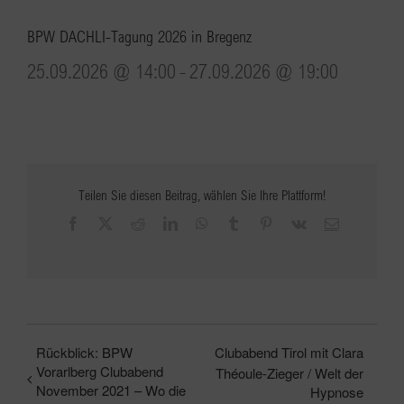
BPW DACHLI-Tagung 2026 in Bregenz
25.09.2026 @ 14:00
-
27.09.2026 @ 19:00
Teilen Sie diesen Beitrag, wählen Sie Ihre Plattform!
Facebook
X
Reddit
LinkedIn
WhatsApp
Tumblr
Pinterest
Vk
E-
Mail
Rückblick: BPW
Clubabend Tirol mit Clara
Vorarlberg Clubabend
Théoule-Zieger / Welt der
November 2021 – Wo die
Hypnose