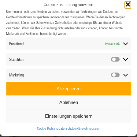
Cookie-Zustimmung verwalten
Um Ihnen ein optimales Erlebnis zu bieten, verwenden wir Technologien wie Cookies, um
Geräteinformationen zu speichern und/oder darauf zuzugreifen. Wenn Sie diesen Technologien
zustimmst, können wir Daten wie das Surfverhalten oder eindeutige IDs auf dieser Website
Arts & Culture – Kick-off
verarbeiten. Wenn Sie Ihre Zustimmung nicht erteilen oder zurückziehen, können bestimmte
Merkmale und Funktionen beeinträchtigt werden.
25.08.2026 @ 19:00
Funktional
Immer aktiv
Statistiken
Statistik
Marketing
Marketin
Akzeptieren
Ablehnen
Einstellungen speichern
Cookie-Richtlinie
Datenschutzerklärung
Impressum