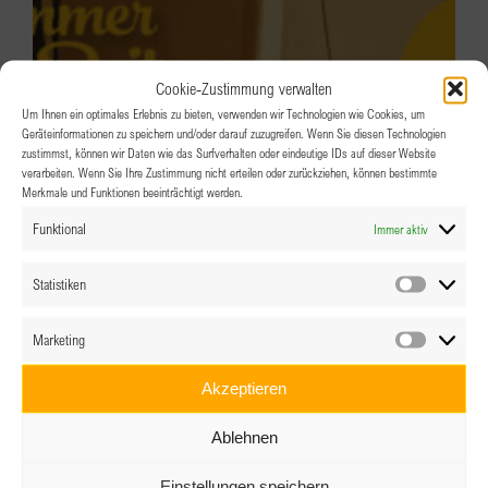
Cookie-Zustimmung verwalten
Um Ihnen ein optimales Erlebnis zu bieten, verwenden wir Technologien wie Cookies, um
Geräteinformationen zu speichern und/oder darauf zuzugreifen. Wenn Sie diesen Technologien
zustimmst, können wir Daten wie das Surfverhalten oder eindeutige IDs auf dieser Website
verarbeiten. Wenn Sie Ihre Zustimmung nicht erteilen oder zurückziehen, können bestimmte
Merkmale und Funktionen beeinträchtigt werden.
BPW Salzburg – SOMMER-SEITEN
Funktional
Immer aktiv
11.08.2026 @ 18:00
-
22:00
Statistiken
Statistik
Marketing
Marketin
Akzeptieren
Ablehnen
Einstellungen speichern