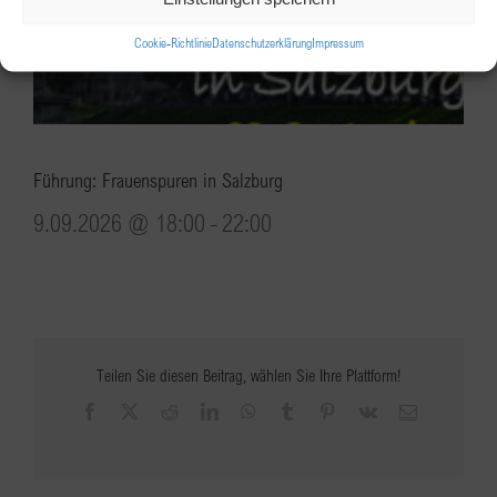
Cookie-Richtlinie
Datenschutzerklärung
Impressum
Führung: Frauenspuren in Salzburg
9.09.2026 @ 18:00
-
22:00
Teilen Sie diesen Beitrag, wählen Sie Ihre Plattform!
Facebook
X
Reddit
LinkedIn
WhatsApp
Tumblr
Pinterest
Vk
E-
Mail