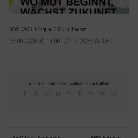
BPW DACHLI-Tagung 2026 in Bregenz
25.09.2026 @ 14:00
-
27.09.2026 @ 19:00
Teilen Sie diesen Beitrag, wählen Sie Ihre Plattform!
Facebook
X
Reddit
LinkedIn
WhatsApp
Tumblr
Pinterest
Vk
E-
Mail
BPW Tirol – Sommerfest
BPW Salzburg –