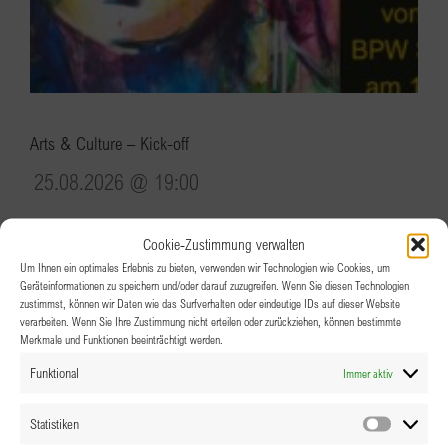
Arts & Culture – Kick-off
25.08.2026 @ 19:00
Cookie-Zustimmung verwalten
Um Ihnen ein optimales Erlebnis zu bieten, verwenden wir Technologien wie Cookies, um
Geräteinformationen zu speichern und/oder darauf zuzugreifen. Wenn Sie diesen Technologien
zustimmst, können wir Daten wie das Surfverhalten oder eindeutige IDs auf dieser Website
verarbeiten. Wenn Sie Ihre Zustimmung nicht erteilen oder zurückziehen, können bestimmte
Merkmale und Funktionen beeinträchtigt werden.
Funktional
Immer aktiv
Statistiken
Statistik