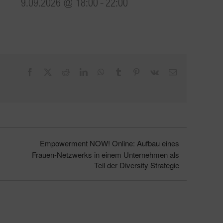
9.09.2026 @ 18:00
-
22:00
Facebook
X
Reddit
LinkedIn
WhatsApp
Tumblr
Pinterest
Vk
E-
Mail
Empowerment NOW! Online: Aufbau eines
Frauen-Netzwerks in einem Unternehmen als
Teil der Diversity Strategie