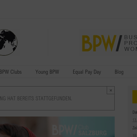
BPW Clubs
Young BPW
Equal Pay Day
Blog
×
NG HAT BEREITS STATTGEFUNDEN.
Da
13
Zei
18