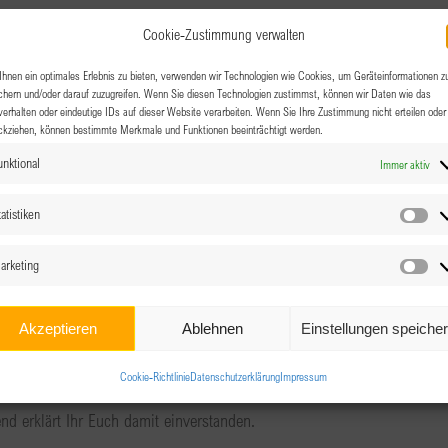
Cookie-Zustimmung verwalten
hnen ein optimales Erlebnis zu bieten, verwenden wir Technologien wie Cookies, um Geräteinformationen z
chern und/oder darauf zuzugreifen. Wenn Sie diesen Technologien zustimmst, können wir Daten wie das
verhalten oder eindeutige IDs auf dieser Website verarbeiten. Wenn Sie Ihre Zustimmung nicht erteilen oder
ckziehen, können bestimmte Merkmale und Funktionen beeinträchtigt werden.
unktional
Immer aktiv
atistiken
Sta
arketing
Ma
nen:
€ 5,–
Akzeptieren
Ablehnen
Einstellungen speiche
fiert. Die Fotos werden auf unserer Homepage
Cookie-Richtlinie
Datenschutzerklärung
Impressum
em Gästebuch eingeklebt und sind als Erinnerung und
d erklärt Ihr Euch damit einverstanden.