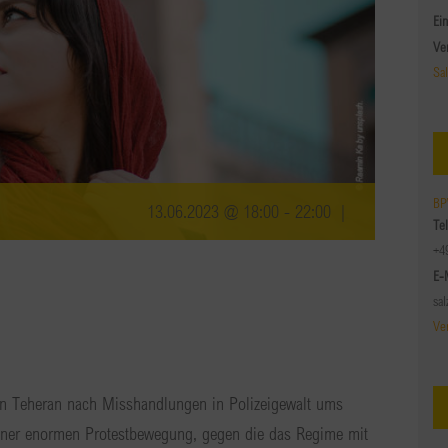
Ein
Ve
Sa
BP
13.06.2023 @ 18:00
-
22:00
|
Te
+4
E-
sa
Ve
 Teheran nach Misshandlungen in Polizeigewalt ums
einer enormen Protestbewegung, gegen die das Regime mit