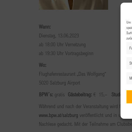
Um I
Wann:
spei
Surf
Dienstag, 13.06.2023
zurü
ab 18:00 Uhr Vernetzung
F
ab 19:30 Uhr Vortragsbeginn
St
Wo:
Flughafenrestaurant „Das Wolfgang“
M
5020 Salzburg Airport
BPW´s:
gratis
Gästebeitrag:
€ 15,–
Student:in
Während und nach der Veranstaltung wird fotogra
www.bpw.at/salzburg
veröffentlicht und in unser
Nachlese gedacht. Mit der Teilnahme am Clubaben