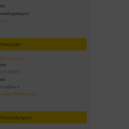
tritt:
ranstaltungskategorie:
lzburg
Veranstalter
W Club Salzburg
lefon
9 171 8766713
Mail
lzburg@bpw.at
ranstalter-Website anzeigen
Veranstaltungsort