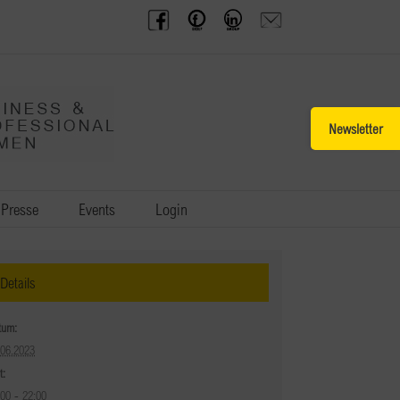
BPW
Offenes
BPW
Anfrage
Austria
Frauennetzwerk
Gruppe
schicken
Facebook
Facebook
auf
LinkedIn
Toggle
Sliding
Bar
Area
Presse
Events
Login
Details
tum:
.06.2023
t:
:00 - 22:00