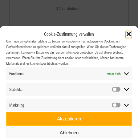
24
verbleibend
Cookie-Zustimmung verwalten
Um Ihnen ein optimales Erlebnis zu bieten, verwenden wir Technologien wie Cookies, um
Geräteinformationen zu speichern und/oder darauf zuzugreifen. Wenn Sie diesen Technologien
Hier reservieren
zustimmst, können wir Daten wie das Surfverhalten oder eindeutige IDs auf dieser Website
verarbeiten. Wenn Sie Ihre Zustimmung nicht erteilen oder zurückziehen, können bestimmte
Merkmale und Funktionen beeinträchtigt werden.
Funktional
Immer aktiv
Kann nicht teilnehmen
Statistiken
Statistik
Marketing
Marketin
Akzeptieren
Ablehnen
Ähnliche Veranstaltungen