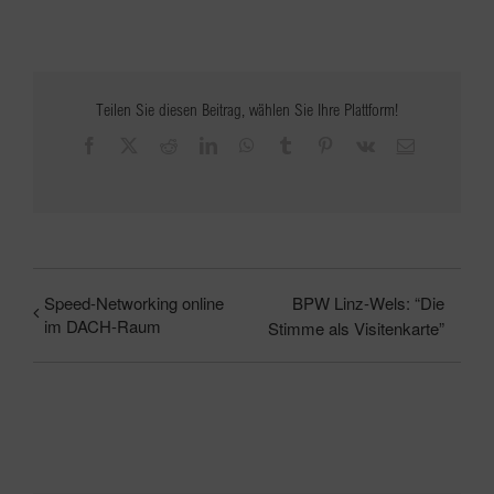
Teilen Sie diesen Beitrag, wählen Sie Ihre Plattform!
Facebook
X
Reddit
LinkedIn
WhatsApp
Tumblr
Pinterest
Vk
E-
Mail
Speed-Networking online
BPW Linz-Wels: “Die
im DACH-Raum
Stimme als Visitenkarte”