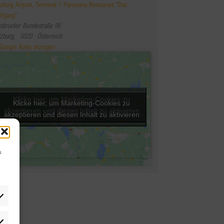
lzburg Airport, Terminal 1 Panorama Restaurant “Das
lfgang”
nsbrucker Bundestraße 95
lzburg
,
5020
Österreich
Google Karte anzeigen
Klicke hier, um Marketing-Cookies zu
Klicke hier, um Marketing-Cookies zu
akzeptieren und diesen Inhalt zu aktivieren
akzeptieren und diesen Inhalt zu aktivieren
u