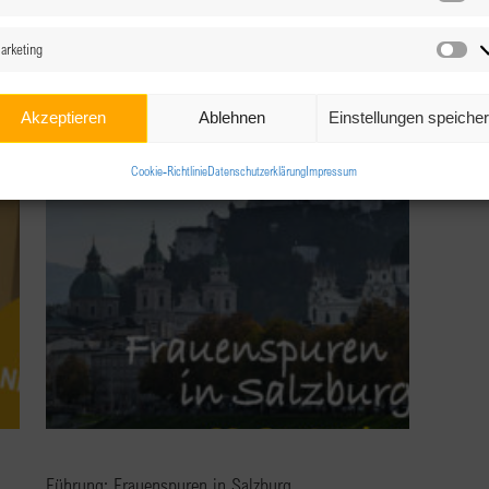
d erklärt Ihr Euch damit einverstanden.
Sta
arketing
Ma
Akzeptieren
Ablehnen
Einstellungen speiche
Cookie-Richtlinie
Datenschutzerklärung
Impressum
Führung: Frauenspuren in Salzburg