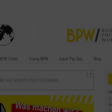
BPW Clubs
Young BPW
Equal Pay Day
Blog
×
NG HAT BEREITS STATTGEFUNDEN.
Da
11
Zei
18