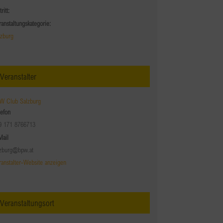
tritt:
ranstaltungskategorie:
lzburg
Veranstalter
W Club Salzburg
lefon
9 171 8766713
Mail
lzburg@bpw.at
ranstalter-Website anzeigen
Veranstaltungsort