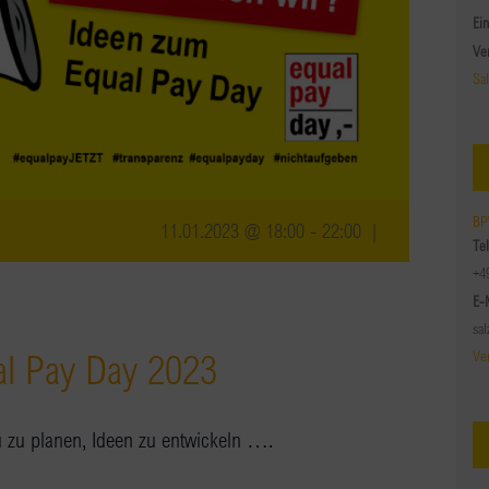
Ein
Ve
Sa
BP
11.01.2023 @ 18:00
-
22:00
|
Te
+4
E-
sa
l Pay Day 2023
Ve
 zu planen, Ideen zu entwickeln ….