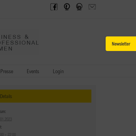
BPW
Offenes
BPW
Anfrage
Austria
Frauennetzwerk
Gruppe
schicken
Facebook
Facebook
auf
LinkedIn
Toggle
Sliding
Bar
Area
Presse
Events
Login
Details
tum:
.01.2023
t:
:00 - 22:00