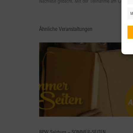
Nachlese gedacht. Mit der Teilnahme am Clubaben
M
Ähnliche Veranstaltungen
BPW Salzburg – SOMMER-SEITEN