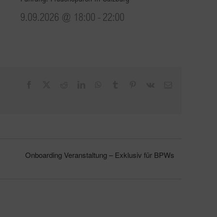
9.09.2026 @ 18:00
-
22:00
Facebook
X
Reddit
LinkedIn
WhatsApp
Tumblr
Pinterest
Vk
E-
Mail
Onboarding Veranstaltung – Exklusiv für BPWs