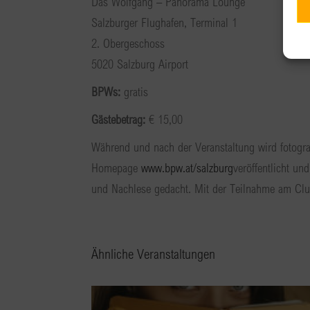
Das Wolfgang – Panorama Lounge
Salzburger Flughafen, Terminal 1
2. Obergeschoss
5020 Salzburg Airport
BPWs:
gratis
Gästebetrag:
€ 15,00
Während und nach der Veranstaltung wird fotograf
Homepage
www.bpw.at/salzburg
veröffentlicht u
und Nachlese gedacht. Mit der Teilnahme am Club
Ähnliche Veranstaltungen