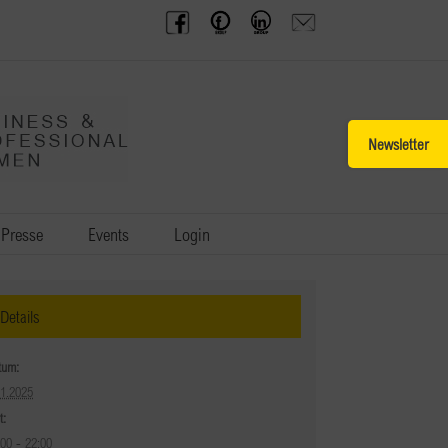
BPW
Offenes
BPW
Anfrage
Austria
Frauennetzwerk
Gruppe
schicken
Facebook
Facebook
auf
LinkedIn
Toggle
Sliding
Bar
Area
Presse
Events
Login
Details
tum:
01.2025
t:
:00 - 22:00