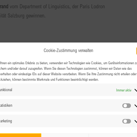
rand
vom Department of Linguistics, der Paris Lodron
ität Salzburg gewinnen.
Cookie-Zustimmung verwalten
hnen ein optimales Erlebnis zu bieten, verwenden wir Technologien wie Cookies, um Geräteinformationen z
chern und/oder darauf zuzugreifen. Wenn Sie diesen Technologien zustimmst, können wir Daten wie das
verhalten oder eindeutige IDs auf dieser Website verarbeiten. Wenn Sie Ihre Zustimmung nicht erteilen oder
ckziehen, können bestimmte Merkmale und Funktionen beeinträchtigt werden.
unktional
Immer aktiv
atistiken
Sta
arketing
Ma