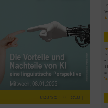
Ein
Ve
Sa
BP
Te
+4
E-
sa
Ve
8.01.2025 @ 18:00
-
22:00
|