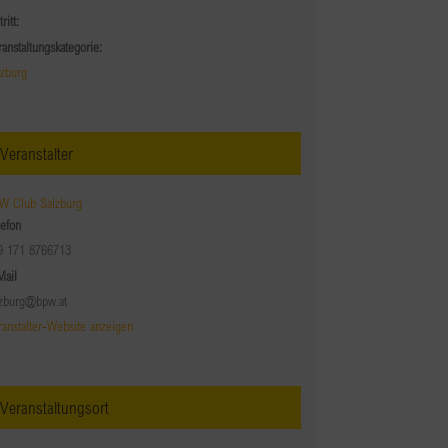
tritt:
ranstaltungskategorie:
lzburg
Veranstalter
W Club Salzburg
lefon
9 171 8766713
Mail
lzburg@bpw.at
ranstalter-Website anzeigen
Veranstaltungsort