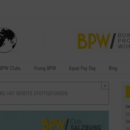
BPW Clubs
Young BPW
Equal Pay Day
Blog
×
NG HAT BEREITS STATTGEFUNDEN.
Da
8.
Zei
18