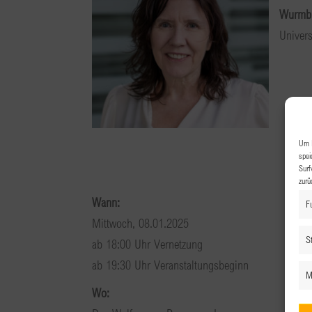
Wurmb
Univers
Um I
spei
Surf
zurü
Wann:
F
Mittwoch, 08.01.2025
St
ab 18:00 Uhr Vernetzung
ab 19:30 Uhr Veranstaltungsbeginn
M
Wo: