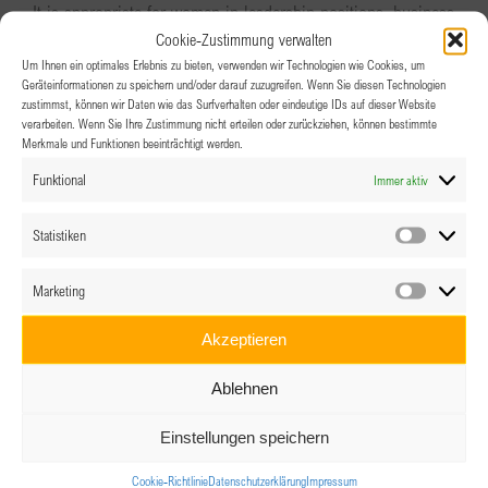
It is appropriate for women in leadership positions, business
Cookie-Zustimmung verwalten
owners, entrepreneurs, start-uppers and ambitious women
Um Ihnen ein optimales Erlebnis zu bieten, verwenden wir Technologien wie Cookies, um
who are ready to take the next step in their professional
Geräteinformationen zu speichern und/oder darauf zuzugreifen. Wenn Sie diesen Technologien
zustimmst, können wir Daten wie das Surfverhalten oder eindeutige IDs auf dieser Website
career.
verarbeiten. Wenn Sie Ihre Zustimmung nicht erteilen oder zurückziehen, können bestimmte
Merkmale und Funktionen beeinträchtigt werden.
More details on the program content can be found
Funktional
Immer aktiv
on
www.bpw-lll.weebly.com
To register click here.
Statistiken
Statistik
Places are limited, so hurry up and register.
Marketing
Marketin
Best regards,
Akzeptieren
Anu Viks, Conny Montague, Ann Wood, Petya Barraud
Ablehnen
BPW Europe Learning for Leadership
Einstellungen speichern
Cookie-Richtlinie
Datenschutzerklärung
Impressum