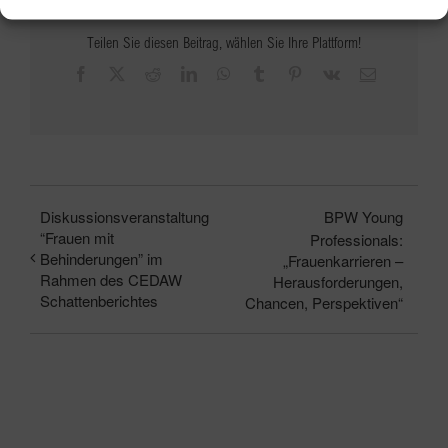
Teilen Sie diesen Beitrag, wählen Sie Ihre Plattform!
Facebook
X
Reddit
LinkedIn
WhatsApp
Tumblr
Pinterest
Vk
E-
Mail
Diskussionsveranstaltung
BPW Young
“Frauen mit
Professionals:
Behinderungen” im
„Frauenkarrieren –
Rahmen des CEDAW
Herausforderungen,
Schattenberichtes
Chancen, Perspektiven“