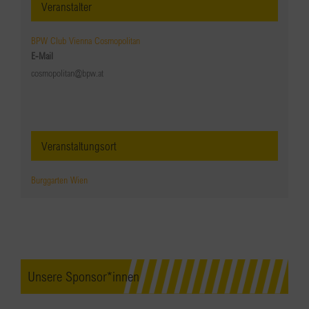
Veranstalter
BPW Club Vienna Cosmopolitan
E-Mail
cosmopolitan@bpw.at
Veranstaltungsort
Burggarten Wien
Unsere Sponsor*innen