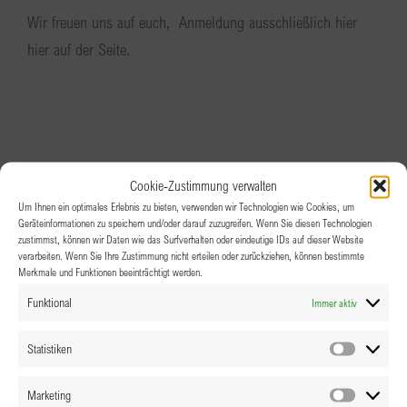
Wir freuen uns auf euch, Anmeldung ausschließlich hier
hier auf der Seite.
Cookie-Zustimmung verwalten
Teilen Sie diesen Beitrag, wählen Sie Ihre Plattform!
Um Ihnen ein optimales Erlebnis zu bieten, verwenden wir Technologien wie Cookies, um
Geräteinformationen zu speichern und/oder darauf zuzugreifen. Wenn Sie diesen Technologien
Facebook
X
Reddit
LinkedIn
WhatsApp
Tumblr
Pinterest
Vk
E-
Mail
zustimmst, können wir Daten wie das Surfverhalten oder eindeutige IDs auf dieser Website
verarbeiten. Wenn Sie Ihre Zustimmung nicht erteilen oder zurückziehen, können bestimmte
Merkmale und Funktionen beeinträchtigt werden.
Funktional
Immer aktiv
Statistiken
BPW Salzkammergut
Höhlenwanderung, BPW
Statistik
Sommerbrunch im August
Club Salzburg
Marketing
Marketin