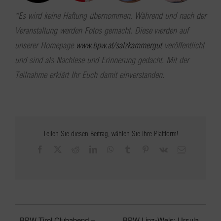
*Es wird keine Haftung übernommen. Während und nach der
Veranstaltung werden Fotos gemacht. Diese werden auf
unserer Homepage
www.bpw.at/salzkammergut
veröffentlicht
und sind als Nachlese und Erinnerung gedacht. Mit der
Teilnahme erklärt Ihr Euch damit einverstanden.
Teilen Sie diesen Beitrag, wählen Sie Ihre Plattform!
Facebook
X
Reddit
LinkedIn
WhatsApp
Tumblr
Pinterest
Vk
E-
Mail
BPW Tirol Clubabend –
BPW Linz-Wels: Ursula