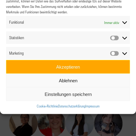
zustimmst, können wir Daten wie das Surfverhalten oder eindeutige IDs auf dieser Website
verarbeiten. Wenn Sie Ihre Zustimmung nicht erteilen oder zurückziehen, können bestimmte
Beiträge über ihre Arbeit sind bereits in verschiedenen
Merkmale und Funktionen beeinträchtigt werden.
Medien erschienen, darunter OÖ Nachrichten, ORF Radio
Funktional
Immer aktiv
sowie Social Media.
Statistiken
Melde dich in unserer WhatsApp Gruppe BPW
Statistik
Salzkammergut zu dieser Veranstaltung an und leite die
Marketing
Marketin
Einladung gerne an Interessentinnen weiter!
Akzeptieren
Die Teilnahmegebühr für Interessentinnen beträgt 20€.
Ablehnen
JETZT ALS INTERESSENTIN ANMELDEN
Wir freuen uns auf einen außergewöhnlichen Abend!
Einstellungen speichern
Eure Vorstandsdamen des BPW-Club Salzkammergut
Cookie-Richtlinie
Datenschutzerklärung
Impressum