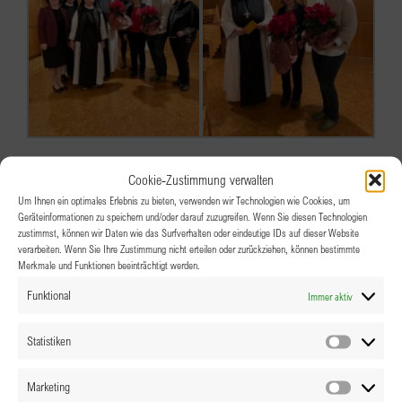
Cookie-Zustimmung verwalten
Um Ihnen ein optimales Erlebnis zu bieten, verwenden wir Technologien wie Cookies, um
Geräteinformationen zu speichern und/oder darauf zuzugreifen. Wenn Sie diesen Technologien
zustimmst, können wir Daten wie das Surfverhalten oder eindeutige IDs auf dieser Website
verarbeiten. Wenn Sie Ihre Zustimmung nicht erteilen oder zurückziehen, können bestimmte
Merkmale und Funktionen beeinträchtigt werden.
Funktional
Immer aktiv
Statistiken
Statistik
Marketing
Marketin