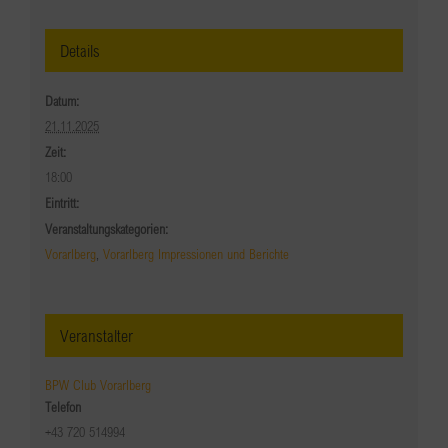
Details
Datum:
21.11.2025
Zeit:
18:00
Eintritt:
Veranstaltungskategorien:
Vorarlberg
,
Vorarlberg Impressionen und Berichte
Veranstalter
BPW Club Vorarlberg
Telefon
+43 720 514994