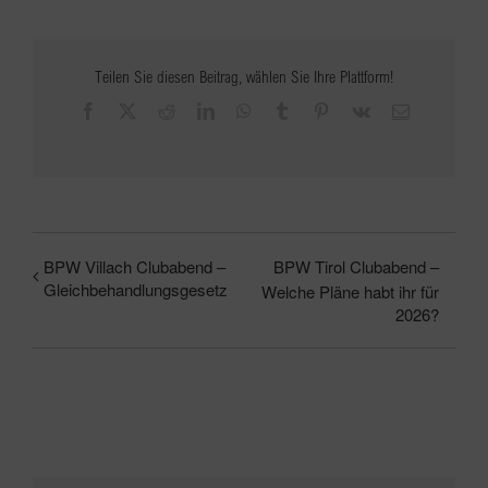
Teilen Sie diesen Beitrag, wählen Sie Ihre Plattform!
Facebook
X
Reddit
LinkedIn
WhatsApp
Tumblr
Pinterest
Vk
E-
Mail
BPW Villach Clubabend –
BPW Tirol Clubabend –
Gleichbehandlungsgesetz
Welche Pläne habt ihr für
2026?