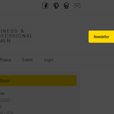
BPW
Offenes
BPW
Anfrage
Austria
Frauennetzwerk
Gruppe
schicken
Facebook
Facebook
auf
LinkedIn
Toggle
Sliding
Bar
Area
Presse
Events
Login
Details
tum:
.12.2018
t:
:00 - 22:30