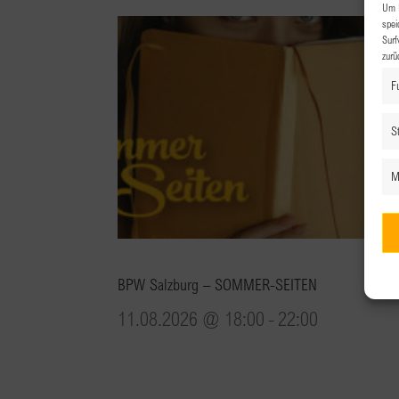
Um I
spei
Surf
zurü
F
St
M
BPW Salzburg – SOMMER-SEITEN
11.08.2026 @ 18:00
-
22:00