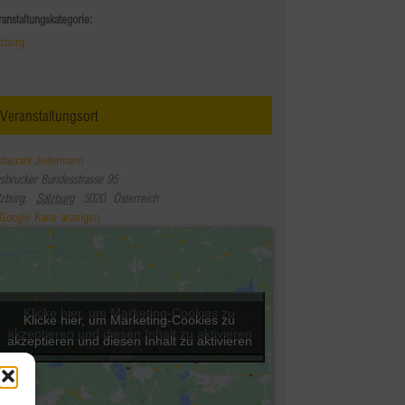
ranstaltungskategorie:
lzburg
Veranstaltungsort
staurant Jedermann
nsbrucker Bundesstrasse 95
lzburg
,
Salzburg
5020
Österreich
Google Karte anzeigen
Klicke hier, um Marketing-Cookies zu
Klicke hier, um Marketing-Cookies zu
akzeptieren und diesen Inhalt zu aktivieren
akzeptieren und diesen Inhalt zu aktivieren