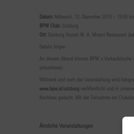
Datum:
Mittwoch, 12. Dezember 2018 – 19:00 bi
BPW Club:
Salzburg
Ort:
Salzburg Airport W. A. Mozart Restaurant J
Details folgen
An diesem Abend können BPW´s Verkaufstische r
präsentieren.
Während und nach der Veranstaltung wird fotogra
www.bpw.at/salzburg
veröffentlicht und in unser
Nachlese gedacht. Mit der Teilnahme am Clubaben
Ähnliche Veranstaltungen