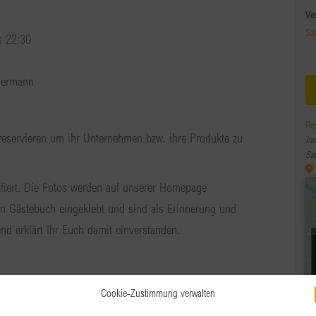
Ve
Sa
s 22:30
edermann
Re
eservieren um ihr Unternehmen bzw. ihre Produkte zu
In
Sa
fiert. Die Fotos werden auf unserer Homepage
em Gästebuch eingeklebt und sind als Erinnerung und
d erklärt Ihr Euch damit einverstanden.
Cookie-Zustimmung verwalten