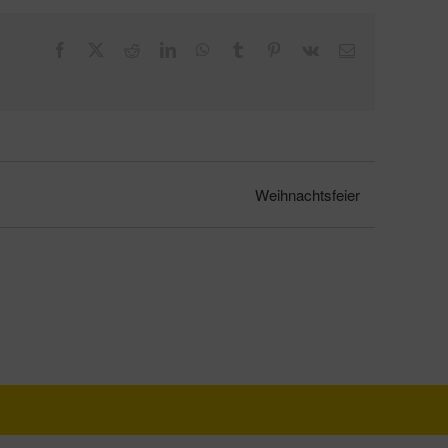
Facebook
X
Reddit
LinkedIn
WhatsApp
Tumblr
Pinterest
Vk
E-
Mail
Weihnachtsfeier