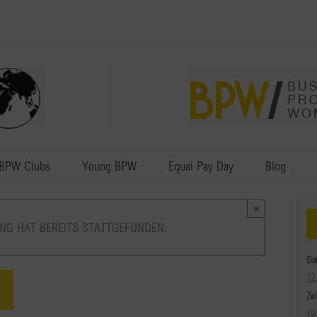
BPW Clubs
Young BPW
Equal Pay Day
Blog
×
NG HAT BEREITS STATTGEFUNDEN.
Da
12
Zei
19