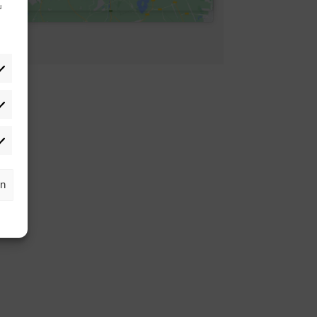
u
tistiken
rketing
rn