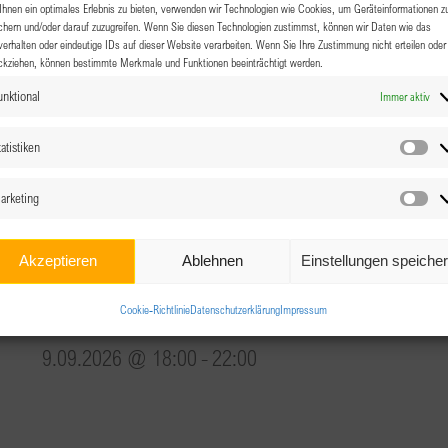
hnen ein optimales Erlebnis zu bieten, verwenden wir Technologien wie Cookies, um Geräteinformationen z
chern und/oder darauf zuzugreifen. Wenn Sie diesen Technologien zustimmst, können wir Daten wie das
verhalten oder eindeutige IDs auf dieser Website verarbeiten. Wenn Sie Ihre Zustimmung nicht erteilen oder
ckziehen, können bestimmte Merkmale und Funktionen beeinträchtigt werden.
unktional
Immer aktiv
atistiken
Sta
arketing
Ma
Akzeptieren
Ablehnen
Einstellungen speiche
Cookie-Richtlinie
Datenschutzerklärung
Impressum
Führung: Frauenspuren in Salzburg
9.09.2026 @ 18:00
-
22:00