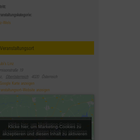
tritt:
ranstaltungskategorie:
nz-Wels
Veranstaltungsort
ubi’s Linz
rnisonstraße 19
nz
,
Oberösterreich
4020
Österreich
Google Karte anzeigen
ranstaltungsort-Website anzeigen
Klicke hier, um Marketing-Cookies zu
Klicke hier, um Marketing-Cookies zu
akzeptieren und diesen Inhalt zu aktivieren
akzeptieren und diesen Inhalt zu aktivieren