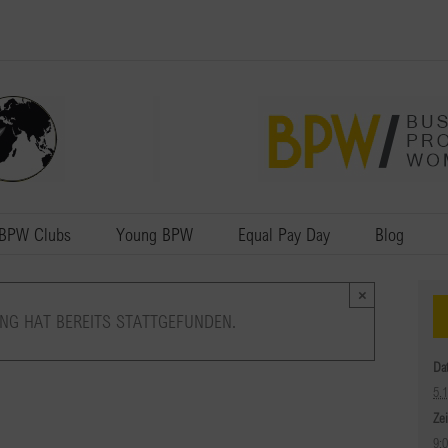
BPW Clubs
Young BPW
Equal Pay Day
Blog
×
NG HAT BEREITS STATTGEFUNDEN.
Da
5.
Zei
9: