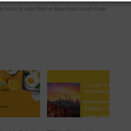
ng findest du unten! Bitte um Bekanntgabe wievele Kinder