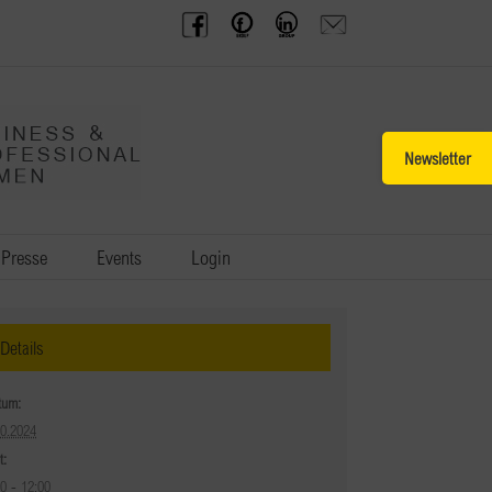
BPW
Offenes
BPW
Anfrage
Austria
Frauennetzwerk
Gruppe
schicken
Facebook
Facebook
auf
LinkedIn
Toggle
Sliding
Bar
Area
Presse
Events
Login
Details
tum:
10.2024
t:
00 - 12:00