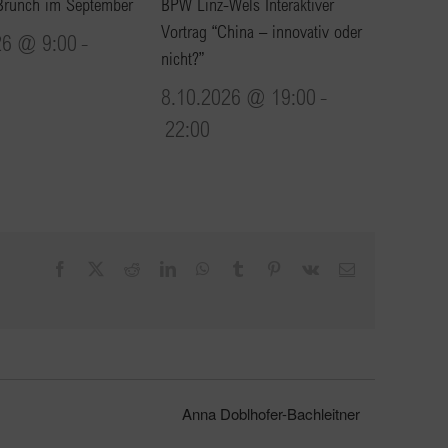
Brunch im September
BPW Linz-Wels Interaktiver
Vortrag “China – innovativ oder
26 @ 9:00
-
nicht?”
8.10.2026 @ 19:00
-
22:00
Facebook
X
Reddit
LinkedIn
WhatsApp
Tumblr
Pinterest
Vk
E-
Mail
Anna Doblhofer-Bachleitner