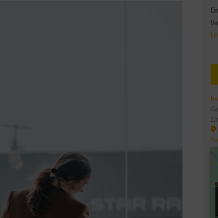
Ein
Ve
Li
Ha
Ga
Li
Ve