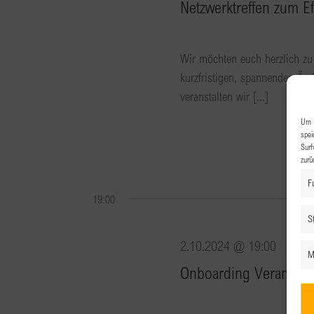
Netzwerktreffen zum E
Wir möchten euch herzlich zu
kurzfristigen, spannenden Ä
veranstalten wir [...]
Um I
spei
Surf
zurü
F
19:00
St
2.10.2024 @ 19:00
M
Onboarding Veranstalt