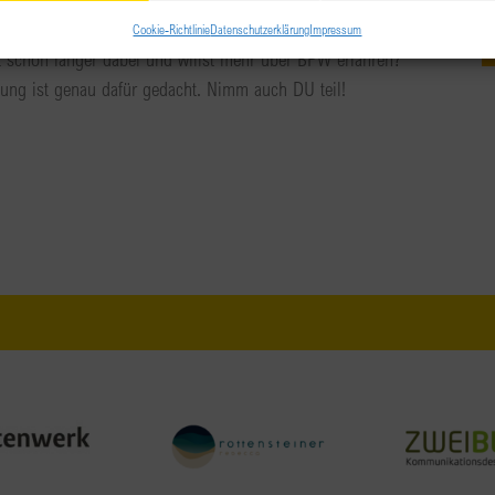
Cookie-Richtlinie
Datenschutzerklärung
Impressum
 schon länger dabei und willst mehr über BPW erfahren?
ung ist genau dafür gedacht. Nimm auch DU teil!