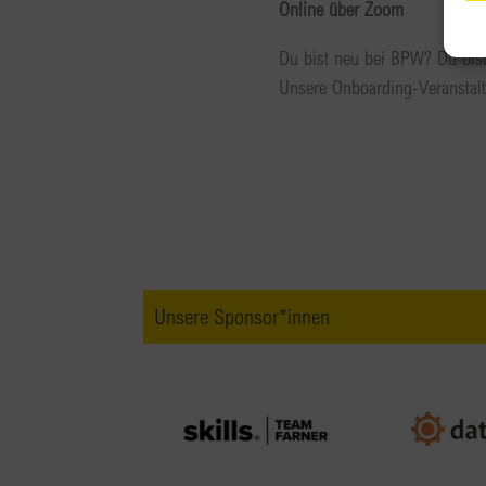
Online über Zoom
Du bist neu bei BPW? Du bist
Unsere Onboarding-Veranstalt
Unsere Sponsor*innen