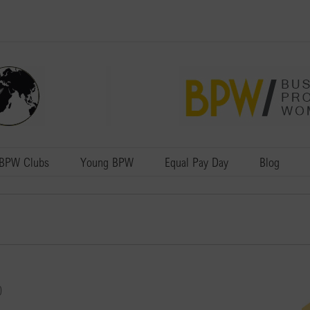
BPW Clubs
Young BPW
Equal Pay Day
Blog
0