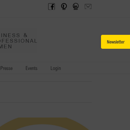
BPW
Offenes
BPW
Anfrage
Austria
Frauennetzwerk
Gruppe
schicken
Facebook
Facebook
auf
LinkedIn
Toggle
Sliding
Bar
Area
Presse
Events
Login