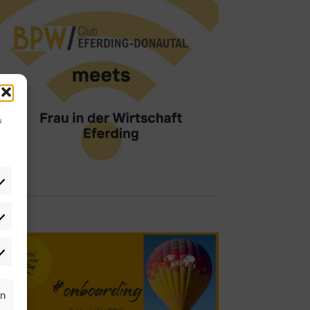
u
tistiken
rketing
rn