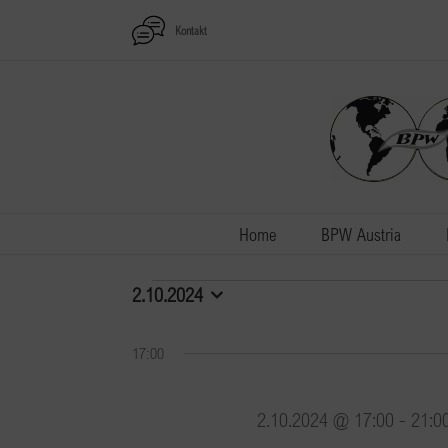
Zum
Kontakt
Inhalt
springen
Home
BPW Austria
Veranstaltungen
2.10.2024
Datum
wählen.
für
17:00
2.10.2024
2.10.2024 @ 17:00
-
21:0