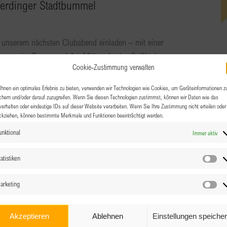
ferdinger Stadtbummel
 unserem nächsten Clubabend einladen – mit einer
nderung im Programm! Am Mittwoch, den 2. Oktober,
Cookie-Zustimmung verwalten
hnen ein optimales Erlebnis zu bieten, verwenden wir Technologien wie Cookies, um Geräteinformationen z
chern und/oder darauf zuzugreifen. Wenn Sie diesen Technologien zustimmst, können wir Daten wie das
verhalten oder eindeutige IDs auf dieser Website verarbeiten. Wenn Sie Ihre Zustimmung nicht erteilen oder
ckziehen, können bestimmte Merkmale und Funktionen beeinträchtigt werden.
unktional
Immer aktiv
atistiken
Sta
arketing
Ma
ung – Exklusiv für BPW
Akzeptieren
Ablehnen
Einstellungen speiche